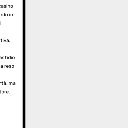
casino
ndo in
i,
tiva,
astidio
a reso i
ertà, ma
tore.