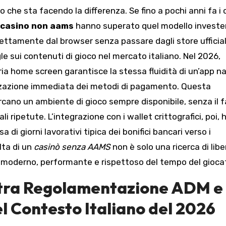
o che sta facendo la differenza. Se fino a pochi anni fa i 
casino non aams
hanno superato quel modello investe
ettamente dal browser senza passare dagli store ufficial
e sui contenuti di gioco nel mercato italiano. Nel 2026,
ia home screen garantisce la stessa fluidità di un’app na
nizzazione immediata dei metodi di pagamento. Questa
rcano un ambiente di gioco sempre disponibile, senza il f
 ripetute. L’integrazione con i wallet crittografici, poi, h
 di giorni lavorativi tipica dei bonifici bancari verso i
elta di un
casinò senza AAMS
non è solo una ricerca di lib
iù moderno, performante e rispettoso del tempo del gioca
 tra Regolamentazione ADM e
el Contesto Italiano del 2026