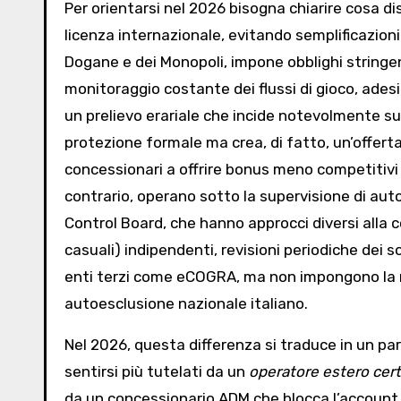
Per orientarsi nel 2026 bisogna chiarire cosa 
licenza internazionale, evitando semplificazioni 
Dogane e dei Monopoli, impone obblighi stringent
monitoraggio costante dei flussi di gioco, adesi
un prelievo erariale che incide notevolmente su
protezione formale ma crea, di fatto, un’offerta
concessionari a offrire bonus meno competitivi
contrario, operano sotto la supervisione di au
Control Board, che hanno approcci diversi alla 
casuali) indipendenti, revisioni periodiche dei 
enti terzi come eCOGRA, ma non impongono la m
autoesclusione nazionale italiano.
Nel 2026, questa differenza si traduce in un par
sentirsi più tutelati da un
operatore estero cert
da un concessionario ADM che blocca l’account