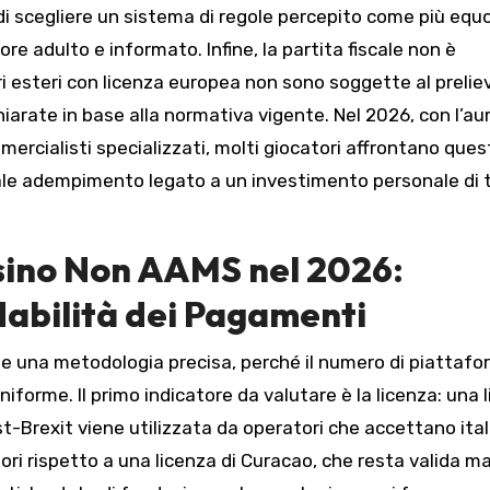
a di scegliere un sistema di regole percepito come più equo
re adulto e informato. Infine, la partita fiscale non è
i esteri con licenza europea non sono soggette al prelie
iarate in base alla normativa vigente. Nel 2026, con l’a
ommercialisti specializzati, molti giocatori affrontano ques
ale adempimento legato a un investimento personale di
sino Non AAMS nel 2026:
dabilità dei Pagamenti
de una metodologia precisa, perché il numero di piattaf
niforme. Il primo indicatore da valutare è la licenza: una 
-Brexit viene utilizzata da operatori che accettano ital
ori rispetto a una licenza di Curacao, che resta valida m