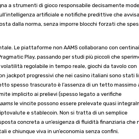
gna a strumenti di gioco responsabile decisamente mode
ll’intelligenza artificiale e notifiche predittive che avvisa
osta dalla norma, senza imporre blocchi forzati che spe
entale. Le piattaforme non AAMS collaborano con centinai
Pragmatic Play, passando per studi più piccoli che speri
volatilità regolabile in tempo reale, giochi da tavolo con
n jackpot progressivi che nei casino italiani sono stati l
petto spesso trascurato è l’assenza di un tetto massimo 
ite implicito ai prelievi (spesso legato a verifiche
 aams
le vincite possono essere prelevate quasi integra
ptovalute e stablecoin. Non si tratta di un semplice
posta concreta a un’esigenza di fluidità finanziaria che 
ali e chiunque viva in un’economia senza confini.