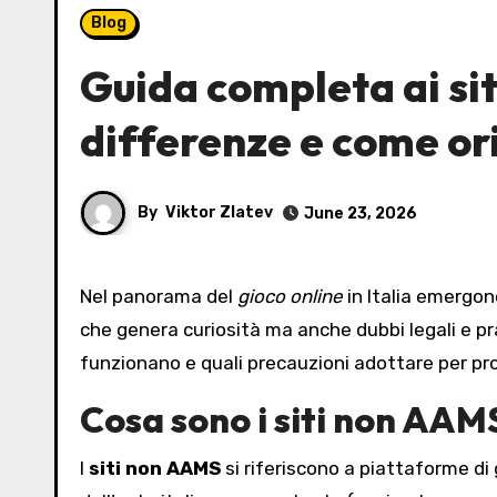
Blog
Guida completa ai sit
differenze e come or
By
Viktor Zlatev
June 23, 2026
Nel panorama del
gioco online
in Italia emergo
che genera curiosità ma anche dubbi legali e pr
funzionano e quali precauzioni adottare per pr
Cosa sono i siti non AAM
I
siti non AAMS
si riferiscono a piattaforme di