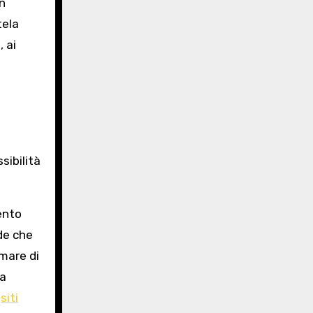
n
tela
 ai
i
sibilità
ento
ede che
 mare di
ra
u
siti