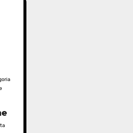
goria
e
ne
ata