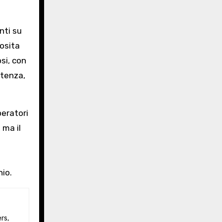
nti su
posita
si, con
stenza,
peratori
 ma il
hio.