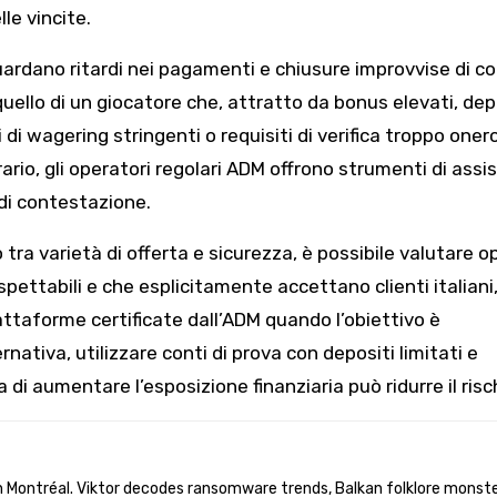
le vincite.
iguardano ritardi nei pagamenti e chiusure improvvise di co
uello di un giocatore che, attratto da bonus elevati, de
i wagering stringenti o requisiti di verifica troppo onero
ario, gli operatori regolari ADM offrono strumenti di assi
 di contestazione.
tra varietà di offerta e sicurezza, è possibile valutare o
ispettabili e che esplicitamente accettano clienti italiani,
attaforme certificate dall’ADM quando l’obiettivo è
nativa, utilizzare conti di prova con depositi limitati e
 di aumentare l’esposizione finanziaria può ridurre il risc