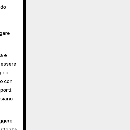
odo
igare
da e
o essere
prio
to con
porti,
 siano
eggere
sistenza