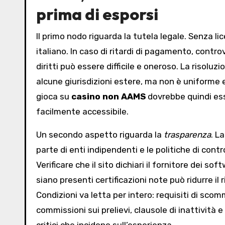
prima di esporsi
Il primo nodo riguarda la tutela legale. Senza l
italiano. In caso di ritardi di pagamento, contro
diritti può essere difficile e oneroso. La risolu
alcune giurisdizioni estere, ma non è uniforme e 
gioca su
casino non AAMS
dovrebbe quindi ess
facilmente accessibile.
Un secondo aspetto riguarda la
trasparenza
. L
parte di enti indipendenti e le politiche di cont
Verificare che il sito dichiari il fornitore dei s
siano presenti certificazioni note può ridurre il
Condizioni va letta per intero: requisiti di scom
commissioni sui prelievi, clausole di inattività