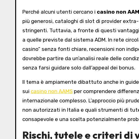
Perché alcuni utenti cercano i
casino non AA
più generosi, cataloghi di slot di provider extra-U
stringenti. Tuttavia, a fronte di questi vantagg
a quelle previste dal sistema ADM. In rete circola
casino” senza fonti chiare, recensioni non indip
dovrebbe partire da un’analisi reale delle condiz
senza farsi guidare solo dall’appeal dei bonus.
Il tema è ampiamente dibattuto anche in guide
sui
casino non AAMS
per comprendere differenze
internazionale complesso. L’approccio più prud
non autorizzati in Italia e quali strumenti di t
consapevole e una scelta potenzialmente prob
Rischi, tutele e criteri d