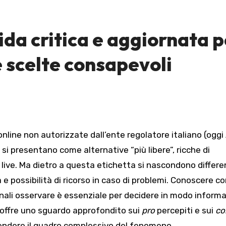
da critica e aggiornata p
e scelte consapevoli
nline non autorizzate dall’ente regolatore italiano (oggi
i presentano come alternative “più libere”, ricche di
i live. Ma dietro a questa etichetta si nascondono differ
 e possibilità di ricorso in caso di problemi. Conoscere c
gnali osservare è essenziale per decidere in modo inform
i offre uno sguardo approfondito sui
pro
percepiti e sui
co
rendere il quadro complessivo del fenomeno.