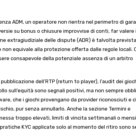
icenza ADM, un operatore non rientra nel perimetro di gar
versie su bonus o chiusure improvvise di conti, far valere i
zione extragiudiziale delle dispute (ADR) è talvolta previst
non equivale alla protezione offerta dalle regole locali. 
ere consapevole della potenziale assenza di un arbitro
a pubblicazione dell’RTP (return to player), l’audit dei gioc
rollo sull’equità sono segnali positivi, ma non sempre obbl
oftware, che i giochi provengano da provider riconosciuti e 
 rischio, pur senza annullarlo. Anche la sezione Termini e
messa troppo elevati, limiti di vincita settimanali o mensil
 e pratiche KYC applicate solo al momento del ritiro sono s