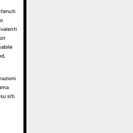
itenuti
no
ivalenti
ori
sabile
nd,
mazioni
rama
su siti