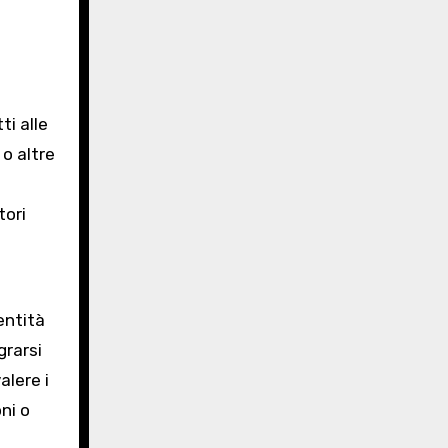
ti alle
 o altre
tori
dentità
grarsi
alere i
oni o