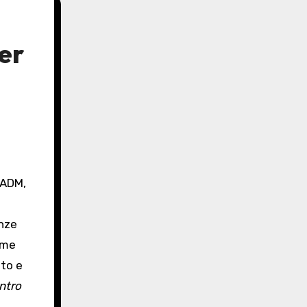
er
 ADM,
enze
ome
ato e
ntro