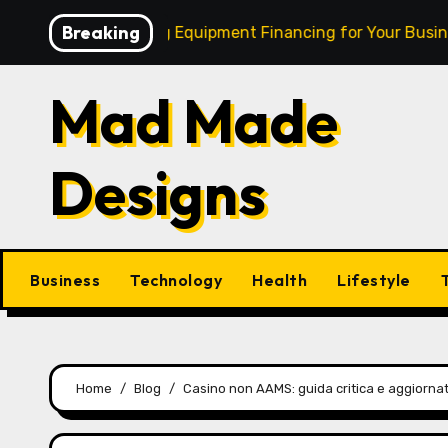
Skip
Breaking
sh: Mastering Equipment Financing for Your Business
to
content
Mad Made
Designs
Business
Technology
Health
Lifestyle
Home
Blog
Casino non AAMS: guida critica e aggiornata