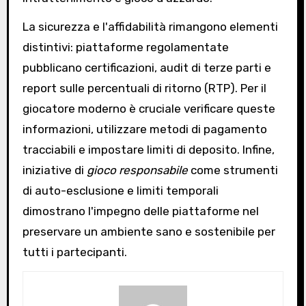
La sicurezza e l'affidabilità rimangono elementi
distintivi: piattaforme regolamentate
pubblicano certificazioni, audit di terze parti e
report sulle percentuali di ritorno (RTP). Per il
giocatore moderno è cruciale verificare queste
informazioni, utilizzare metodi di pagamento
tracciabili e impostare limiti di deposito. Infine,
iniziative di
gioco responsabile
come strumenti
di auto-esclusione e limiti temporali
dimostrano l'impegno delle piattaforme nel
preservare un ambiente sano e sostenibile per
tutti i partecipanti.