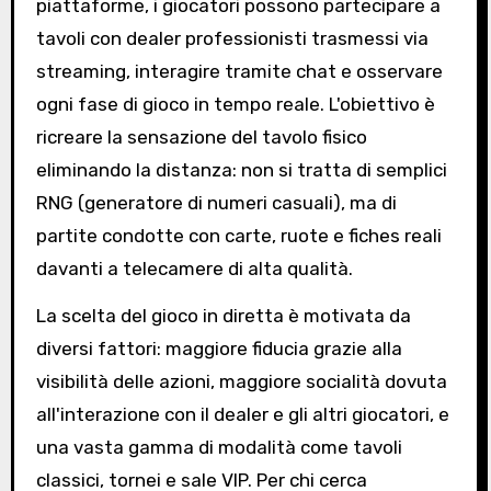
piattaforme, i giocatori possono partecipare a
tavoli con dealer professionisti trasmessi via
streaming, interagire tramite chat e osservare
ogni fase di gioco in tempo reale. L'obiettivo è
ricreare la sensazione del tavolo fisico
eliminando la distanza: non si tratta di semplici
RNG (generatore di numeri casuali), ma di
partite condotte con carte, ruote e fiches reali
davanti a telecamere di alta qualità.
La scelta del gioco in diretta è motivata da
diversi fattori: maggiore fiducia grazie alla
visibilità delle azioni, maggiore socialità dovuta
all'interazione con il dealer e gli altri giocatori, e
una vasta gamma di modalità come tavoli
classici, tornei e sale VIP. Per chi cerca