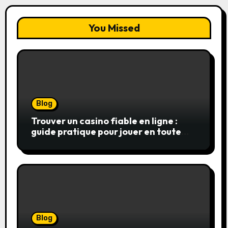
You Missed
Blog
Trouver un casino fiable en ligne :
guide pratique pour jouer en toute
sérénité
Blog