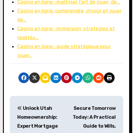
Casino en ligne : maîtriser l’art de jouer, de…
Casino en ligne: comprendre, choisir et jouer
de…
Casino en ligne : immersion, stratégies et
réalités…
Casino en ligne : guide stratégique pour
jouer…
P
Unlock Utah
Secure Tomorrow
o
Homeownership:
Today: A Practical
s
Expert Mortgage
Guide to Wills,