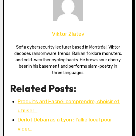
Viktor Zlatev
Sofia cybersecurity lecturer based in Montréal. Viktor
decodes ransomware trends, Balkan folklore monsters,
and cold-weather cycling hacks. He brews sour cherry
beer in his basement and performs slam-poetry in
three languages.
Related Posts:
Produits anti-acné: comprendre, choisir et
utiliser…
Derlot Débarras à Lyon : l’allié local pour
vider…