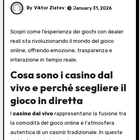
By
Viktor Zlatev
January 31, 2026
Scopri come l'esperienza dei giochi con dealer
reali sta rivoluzionando il mondo del gioco
online, offrendo emozione, trasparenza e
interazione in tempo reale.
Cosa sono i casino dal
vivo e perché scegliere il
gioco in diretta
I
casino dal vivo
rappresentano la fusione tra
la comodità del gioco online e l'atmosfera
autentica di un casinò tradizionale. In queste