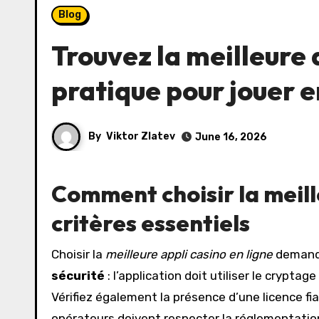
Blog
Trouvez la meilleure a
pratique pour jouer e
By
Viktor Zlatev
June 16, 2026
Comment choisir la meille
critères essentiels
Choisir la
meilleure appli casino en ligne
demande
sécurité
: l’application doit utiliser le crypt
Vérifiez également la présence d’une licence fia
opérateurs doivent respecter la réglementation