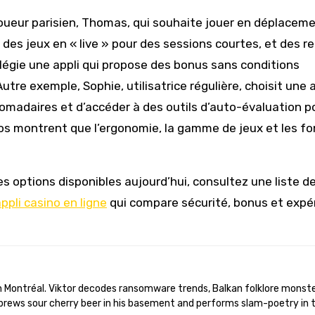
joueur parisien, Thomas, qui souhaite jouer en déplacemen
des jeux en « live » pour des sessions courtes, et des re
ilégie une appli qui propose des bonus sans conditions
utre exemple, Sophie, utilisatrice régulière, choisit une a
omadaires et d’accéder à des outils d’auto-évaluation p
os montrent que l’ergonomie, la gamme de jeux et les fo
es options disponibles aujourd’hui, consultez une liste d
appli casino en ligne
qui compare sécurité, bonus et expé
brews sour cherry beer in his basement and performs slam-poetry in 