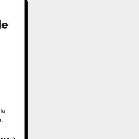
de
la
s.
oumis à