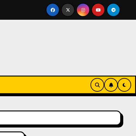
equencing, Cloning, and qPCR
Domki w Istebnej – Twó