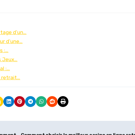
ptage d’un…
ur d’une…
s :…
es Jeux…
al :…
 retrait…