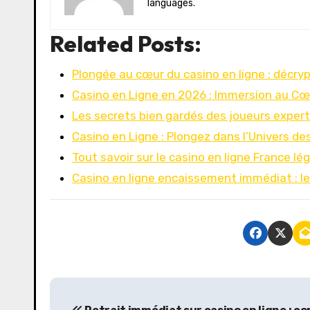
languages.
Related Posts:
Plongée au cœur du casino en ligne : décry
Casino en Ligne en 2026 : Immersion au Cœ
Les secrets bien gardés des joueurs expert
Casino en Ligne : Plongez dans l’Univers d
Tout savoir sur le casino en ligne France lég
Casino en ligne encaissement immédiat : le
P