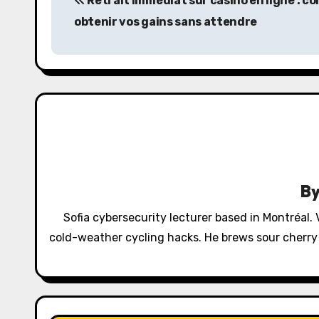
Retrait immédiat sur casino en ligne : 
o
obtenir vos gains sans attendre
s
t
n
a
v
i
B
g
Sofia cybersecurity lecturer based in Montréal
a
cold-weather cycling hacks. He brews sour cherry
t
i