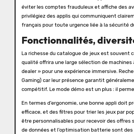
éviter les comptes frauduleux et affiche des a
privilégiez des applis qui communiquent clairem
français pour toute urgence liée à la sécurité 
Fonctionnalités, diversit
La richesse du catalogue de jeux est souvent ce
qualité offrira une large sélection de machines à
dealer » pour une expérience immersive. Reche
Gaming) car leur présence garantit généralemen
compétitif. Le mode démo est un plus : il perme
En termes d’ergonomie, une bonne appli doit pr
efficace, et des filtres pour trier les jeux par 
être personnalisables pour recevoir des offres
de données et l’optimisation batterie sont de