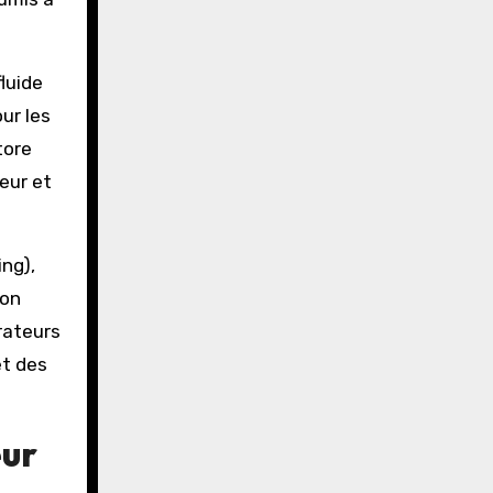
luide
ur les
tore
teur et
ng),
son
rateurs
et des
eur