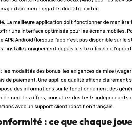
s majoritairement négatifs doit être évitée.
lé. La meilleure application doit fonctionner de manière f
 offrir une interface optimisée pour les écrans mobiles. Po
une APK Android (lorsque l’app n’est pas disponible sur le s
s : installez uniquement depuis le site officiel de l’opéra
: les modalités des bonus, les exigences de mise (wageri
lais de paiement. Une appli de qualité affiche clairement 
propose des informations sur le fonctionnement des géné
pidement les offres, consultez des tests indépendants 
ications avec un support client réactif en français.
onformité : ce que chaque jou