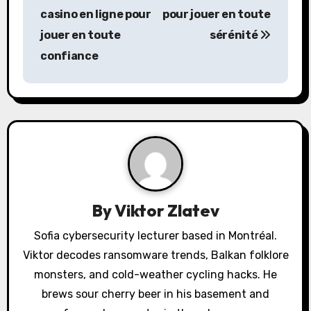
casino en ligne pour
pour jouer en toute
t
jouer en toute
sérénité
n
confiance
a
v
i
g
a
By
Viktor Zlatev
t
Sofia cybersecurity lecturer based in Montréal.
i
Viktor decodes ransomware trends, Balkan folklore
o
monsters, and cold-weather cycling hacks. He
brews sour cherry beer in his basement and
n