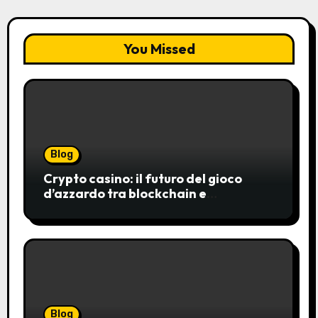
You Missed
Blog
Crypto casino: il futuro del gioco
d’azzardo tra blockchain e
innovazione
Blog