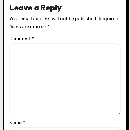
Leave a Reply
Your email address will not be published.
Required
fields are marked
*
Comment
*
Name
*