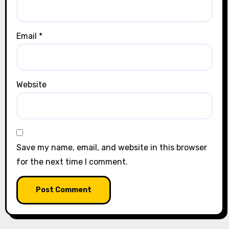
Email
*
Website
Save my name, email, and website in this browser
for the next time I comment.