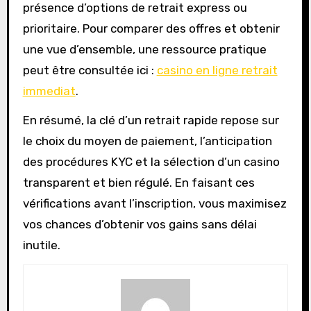
présence d’options de retrait express ou
prioritaire. Pour comparer des offres et obtenir
une vue d’ensemble, une ressource pratique
peut être consultée ici :
casino en ligne retrait
immediat
.
En résumé, la clé d’un retrait rapide repose sur
le choix du moyen de paiement, l’anticipation
des procédures KYC et la sélection d’un casino
transparent et bien régulé. En faisant ces
vérifications avant l’inscription, vous maximisez
vos chances d’obtenir vos gains sans délai
inutile.