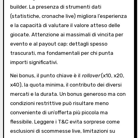
builder. La presenza di strumenti dati
(statistiche, cronache live) migliora l’esperienza
e la capacità di valutare il valore atteso delle
giocate. Attenzione ai massimali di vincita per
evento e al payout cap: dettagli spesso
trascurati, ma fondamentali per chi punta
importi significativi.
Nei bonus, il punto chiave è il
rollover
(x10, x20,
x40), la quota minima, il contributo dei diversi
mercati e la durata. Un bonus generoso ma con
condizioni restrittive può risultare meno
conveniente di un’offerta più piccola ma
flessibile. Leggere i T&C evita sorprese come
esclusioni di scommesse live, limitazioni su