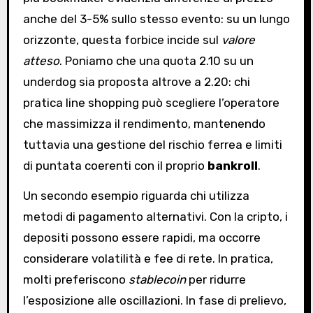
anche del 3-5% sullo stesso evento: su un lungo
orizzonte, questa forbice incide sul
valore
atteso
. Poniamo che una quota 2.10 su un
underdog sia proposta altrove a 2.20: chi
pratica line shopping può scegliere l’operatore
che massimizza il rendimento, mantenendo
tuttavia una gestione del rischio ferrea e limiti
di puntata coerenti con il proprio
bankroll
.
Un secondo esempio riguarda chi utilizza
metodi di pagamento alternativi. Con la cripto, i
depositi possono essere rapidi, ma occorre
considerare volatilità e fee di rete. In pratica,
molti preferiscono
stablecoin
per ridurre
l’esposizione alle oscillazioni. In fase di prelievo,