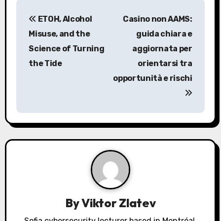
P
ETOH, Alcohol
Casino non AAMS:
o
Misuse, and the
guida chiara e
s
Science of Turning
aggiornata per
the Tide
orientarsi tra
t
opportunità e rischi
n
a
v
i
g
a
By
Viktor Zlatev
t
Sofia cybersecurity lecturer based in Montréal.