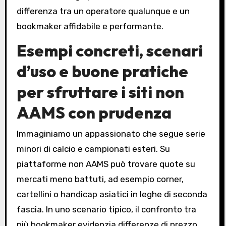
differenza tra un operatore qualunque e un
bookmaker affidabile e performante.
Esempi concreti, scenari
d’uso e buone pratiche
per sfruttare i siti non
AAMS con prudenza
Immaginiamo un appassionato che segue serie
minori di calcio e campionati esteri. Su
piattaforme non AAMS può trovare quote su
mercati meno battuti, ad esempio corner,
cartellini o handicap asiatici in leghe di seconda
fascia. In uno scenario tipico, il confronto tra
più bookmaker evidenzia differenze di prezzo