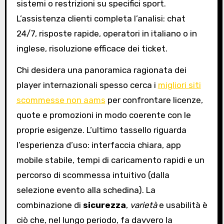
sistemi o restrizioni su specifici sport.
L’assistenza clienti completa l’analisi: chat
24/7, risposte rapide, operatori in italiano o in
inglese, risoluzione efficace dei ticket.
Chi desidera una panoramica ragionata dei
player internazionali spesso cerca i
migliori siti
scommesse non aams
per confrontare licenze,
quote e promozioni in modo coerente con le
proprie esigenze. L’ultimo tassello riguarda
l’esperienza d’uso: interfaccia chiara, app
mobile stabile, tempi di caricamento rapidi e un
percorso di scommessa intuitivo (dalla
selezione evento alla schedina). La
combinazione di
sicurezza
,
varietà
e usabilità è
ciò che, nel lungo periodo, fa davvero la