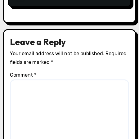
Leave a Reply
Your email address will not be published.
Required
fields are marked
*
Comment
*