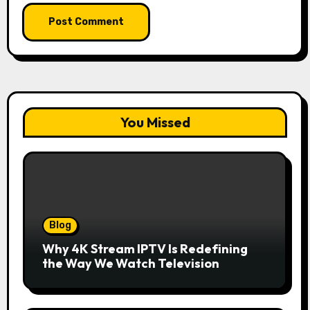
You Missed
Blog
Why 4K Stream IPTV Is Redefining
the Way We Watch Television