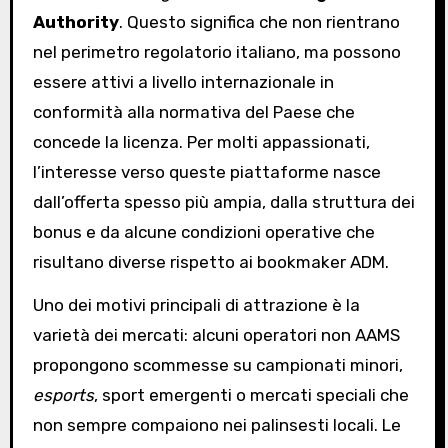
Authority
. Questo significa che non rientrano
nel perimetro regolatorio italiano, ma possono
essere attivi a livello internazionale in
conformità alla normativa del Paese che
concede la licenza. Per molti appassionati,
l’interesse verso queste piattaforme nasce
dall’offerta spesso più ampia, dalla struttura dei
bonus e da alcune condizioni operative che
risultano diverse rispetto ai bookmaker ADM.
Uno dei motivi principali di attrazione è la
varietà dei mercati: alcuni operatori non AAMS
propongono scommesse su campionati minori,
esports
, sport emergenti o mercati speciali che
non sempre compaiono nei palinsesti locali. Le