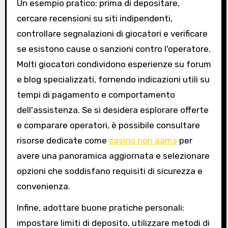
Un esempio pratico: prima di depositare,
cercare recensioni su siti indipendenti,
controllare segnalazioni di giocatori e verificare
se esistono cause o sanzioni contro l'operatore.
Molti giocatori condividono esperienze su forum
e blog specializzati, fornendo indicazioni utili su
tempi di pagamento e comportamento
dell'assistenza. Se si desidera esplorare offerte
e comparare operatori, è possibile consultare
risorse dedicate come
casino non aams
per
avere una panoramica aggiornata e selezionare
opzioni che soddisfano requisiti di sicurezza e
convenienza.
Infine, adottare buone pratiche personali:
impostare limiti di deposito, utilizzare metodi di