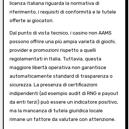
licenza italiana riguarda la normativa di
riferimento, i requisiti di conformità e le tutele
offerte ai giocatori.
Dal punto di vista tecnico, i casino non AAMS
possono offrire una più ampia varietà di giochi,
provider e promozioni rispetto a quelli
regolamentati in Italia. Tuttavia, questa
maggiore libertà operativa non garantisce
automaticamente standard di trasparenza o
sicurezza. La presenza di certificazioni
indipendenti (ad esempio audit di RNG e payout
da enti terzi) può essere un indicatore positivo,
ma la mancanza di tutela giuridica locale
rimane un fattore da valutare con attenzione.