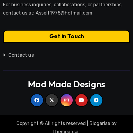
For business inquiries, collaborations, or partnerships,
contact us at:
Asself1978@hotmail.com
Get in Touch
Contact us
Mad Made Designs
Copyright © All rights reserved
|
Blogarise
by
Themeansar
.