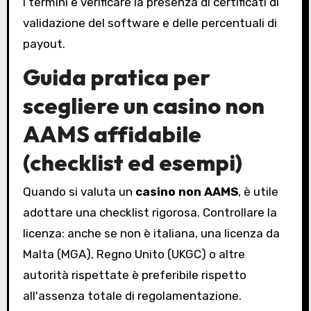
i termini e verificare la presenza di certificati di
validazione del software e delle percentuali di
payout.
Guida pratica per
scegliere un casino non
AAMS affidabile
(checklist ed esempi)
Quando si valuta un
casino non AAMS
, è utile
adottare una checklist rigorosa. Controllare la
licenza: anche se non è italiana, una licenza da
Malta (MGA), Regno Unito (UKGC) o altre
autorità rispettate è preferibile rispetto
all'assenza totale di regolamentazione.