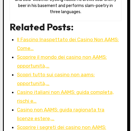
beer in his basement and performs slam-poetry in
three languages.
Related Posts:
Il Fascino Inaspettato dei Casino Non AAMS:
Come…
Scoprire il mondo dei casino non AAMS:
opportunità,…
Scopri tutto sui casino non aams:
opportunità,…
Casino italiani non AAMS: guida completa,
rischi e…
Casino non AAMS: guida ragionata tra
licenze estere,…
Scoprire i segreti dei casino non AAMS: