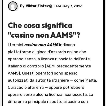
By
Viktor Zlatev
February 7, 2026
Che cosa significa
"casino non AAMS"?
I termini
casino non AAMS
indicano
piattaforme di gioco d'azzardo online che
operano senza la licenza rilasciata dall'ente
italiano di controllo (ADM, precedentemente
AAMS). Questi operatori sono spesso
autorizzati da autorità straniere — come Malta,
Curacao o altri enti — oppure potrebbero
operare senza alcuna licenza riconosciuta. La
differenza principale rispetto ai casino con