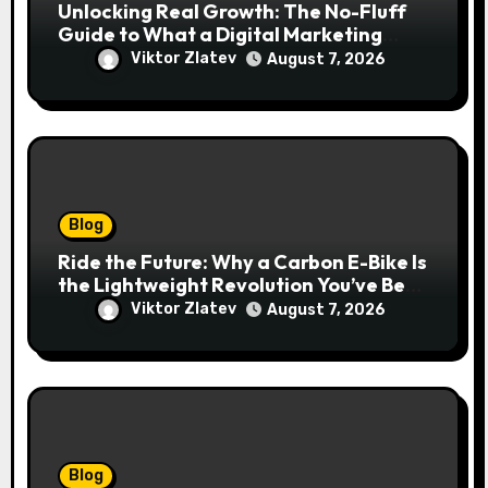
Unlocking Real Growth: The No-Fluff
Guide to What a Digital Marketing
Agency Actually Delivers
Viktor Zlatev
August 7, 2026
Blog
Ride the Future: Why a Carbon E-Bike Is
the Lightweight Revolution You’ve Been
Waiting For
Viktor Zlatev
August 7, 2026
Blog