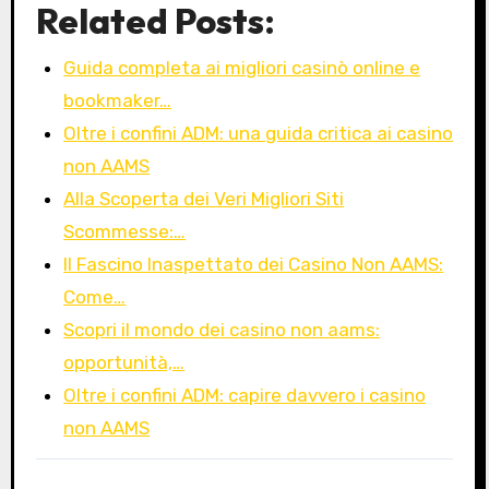
Related Posts:
Guida completa ai migliori casinò online e
bookmaker…
Oltre i confini ADM: una guida critica ai casino
non AAMS
Alla Scoperta dei Veri Migliori Siti
Scommesse:…
Il Fascino Inaspettato dei Casino Non AAMS:
Come…
Scopri il mondo dei casino non aams:
opportunità,…
Oltre i confini ADM: capire davvero i casino
non AAMS