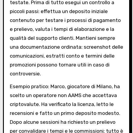
testate. Prima di tutto esegui un controllo a
piccoli passi: effettua un deposito iniziale
contenuto per testare i processi di pagamento
e prelievo, valuta i tempi di elaborazione e la
qualità del supporto clienti. Mantieni sempre
una documentazione ordinata: screenshot delle
comunicazioni, estratti conto e termini delle
promozioni possono tornare utili in caso di
controversie.
Esempio pratico: Marco, giocatore di Milano, ha
scelto un operatore non AAMS che accettava
criptovalute. Ha verificato la licenza, letto le
recensioni e fatto un primo deposito modesto.
Dopo alcune sessioni ha richiesto un prelievo
per convalidare i tempi e le commissioni; tutto è