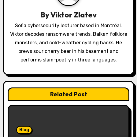
a
By
Viktor Zlatev
t
Sofia cybersecurity lecturer based in Montréal.
i
Viktor decodes ransomware trends, Balkan folklore
o
monsters, and cold-weather cycling hacks. He
brews sour cherry beer in his basement and
n
performs slam-poetry in three languages.
Related Post
Blog