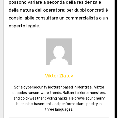
possono variare a seconda della residenza e
della natura dell’operatore; per dubbi concreti è
consigliabile consultare un commercialista o un
esperto legale.
Viktor Zlatev
Sofia cybersecurity lecturer based in Montréal. Viktor
decodes ransomware trends, Balkan folklore monsters,
and cold-weather cycling hacks. He brews sour cherry
beer in his basement and performs slam-poetry in
three languages.