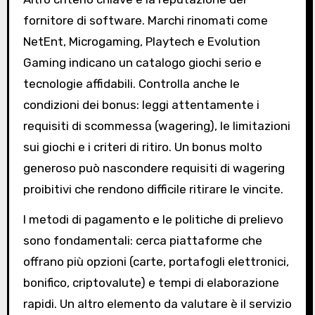
fornitore di software. Marchi rinomati come
NetEnt, Microgaming, Playtech e Evolution
Gaming indicano un catalogo giochi serio e
tecnologie affidabili. Controlla anche le
condizioni dei bonus: leggi attentamente i
requisiti di scommessa (wagering), le limitazioni
sui giochi e i criteri di ritiro. Un bonus molto
generoso può nascondere requisiti di wagering
proibitivi che rendono difficile ritirare le vincite.
I metodi di pagamento e le politiche di prelievo
sono fondamentali: cerca piattaforme che
offrano più opzioni (carte, portafogli elettronici,
bonifico, criptovalute) e tempi di elaborazione
rapidi. Un altro elemento da valutare è il servizio