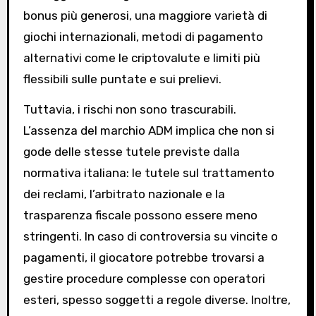
bonus più generosi, una maggiore varietà di
giochi internazionali, metodi di pagamento
alternativi come le criptovalute e limiti più
flessibili sulle puntate e sui prelievi.
Tuttavia, i rischi non sono trascurabili.
L’assenza del marchio ADM implica che non si
gode delle stesse tutele previste dalla
normativa italiana: le tutele sul trattamento
dei reclami, l’arbitrato nazionale e la
trasparenza fiscale possono essere meno
stringenti. In caso di controversia su vincite o
pagamenti, il giocatore potrebbe trovarsi a
gestire procedure complesse con operatori
esteri, spesso soggetti a regole diverse. Inoltre,