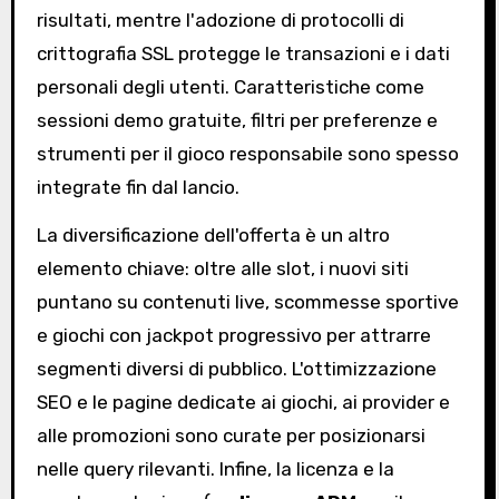
risultati, mentre l'adozione di protocolli di
crittografia SSL protegge le transazioni e i dati
personali degli utenti. Caratteristiche come
sessioni demo gratuite, filtri per preferenze e
strumenti per il gioco responsabile sono spesso
integrate fin dal lancio.
La diversificazione dell'offerta è un altro
elemento chiave: oltre alle slot, i nuovi siti
puntano su contenuti live, scommesse sportive
e giochi con jackpot progressivo per attrarre
segmenti diversi di pubblico. L'ottimizzazione
SEO e le pagine dedicate ai giochi, ai provider e
alle promozioni sono curate per posizionarsi
nelle query rilevanti. Infine, la licenza e la