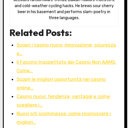
and cold-weather cycling hacks. He brews sour cherry
beer in his basement and performs slam-poetry in
three languages.
Related Posts:
Scopri i casino nuovi: innovazione, sicurezza
e…
Il Fascino Inaspettato dei Casino Non AAMS:
Come…
Scopri le migliori opportunità nei casino
online…
Casino nuovi: tendenze, vantaggi e come
scegliere i…
Nuovi siti scommesse: come riconoscere i
migliori…