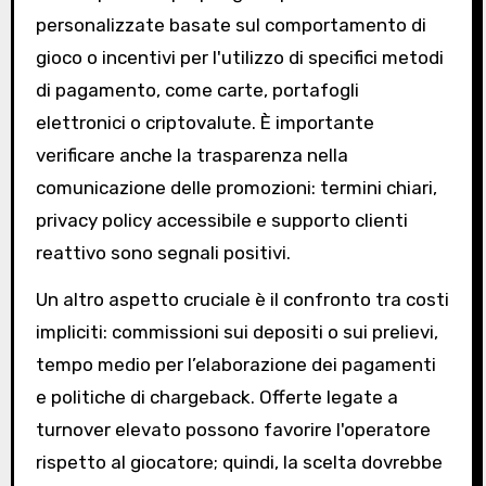
personalizzate basate sul comportamento di
gioco o incentivi per l'utilizzo di specifici metodi
di pagamento, come carte, portafogli
elettronici o criptovalute. È importante
verificare anche la trasparenza nella
comunicazione delle promozioni: termini chiari,
privacy policy accessibile e supporto clienti
reattivo sono segnali positivi.
Un altro aspetto cruciale è il confronto tra costi
impliciti: commissioni sui depositi o sui prelievi,
tempo medio per l’elaborazione dei pagamenti
e politiche di chargeback. Offerte legate a
turnover elevato possono favorire l'operatore
rispetto al giocatore; quindi, la scelta dovrebbe