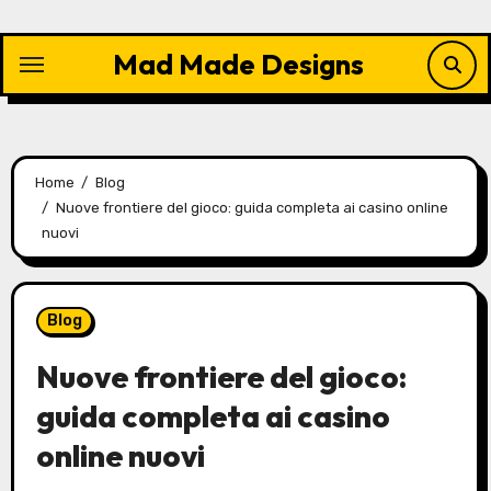
Skip
to
Mad Made Designs
content
Home
Blog
Nuove frontiere del gioco: guida completa ai casino online
nuovi
Blog
Nuove frontiere del gioco:
guida completa ai
casino
online nuovi