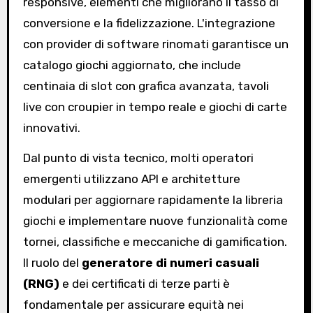
responsive, elementi che migliorano il tasso di
conversione e la fidelizzazione. L'integrazione
con provider di software rinomati garantisce un
catalogo giochi aggiornato, che include
centinaia di slot con grafica avanzata, tavoli
live con croupier in tempo reale e giochi di carte
innovativi.
Dal punto di vista tecnico, molti operatori
emergenti utilizzano API e architetture
modulari per aggiornare rapidamente la libreria
giochi e implementare nuove funzionalità come
tornei, classifiche e meccaniche di gamification.
Il ruolo del
generatore di numeri casuali
(RNG)
e dei certificati di terze parti è
fondamentale per assicurare equità nei