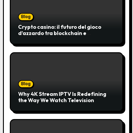
Blog
Crypto casino: il futuro del gioco
d’azzardo tra blockchain e
innovazione
Blog
Why 4K Stream IPTV Is Redefining
the Way We Watch Television