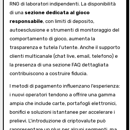
RNG di laboratori indipendenti. La disponibilità
di una
sezione dedicata al gioco
responsabile
, con limiti di deposito,
autoesclusione e strumenti di monitoraggio del
comportamento di gioco, aumenta la
trasparenza e tutela l'utente. Anche il supporto
clienti multicanale (chat live, email, telefono) e
la presenza di una sezione FAQ dettagliata
contribuiscono a costruire fiducia.
I metodi di pagamento influenzano l'esperienza:
i nuovi operatori tendono a offrire una gamma
ampia che include carte, portafogli elettronici,
bonifici e soluzioni istantanee per accelerare i
prelievi. L'introduzione di criptovalute può
rappresentare un plus per alcuni segmenti, ma