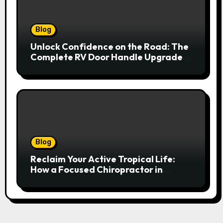
Blog
Unlock Confidence on the Road: The
Complete RV Door Handle Upgrade
and Replacement Manual
Blog
Reclaim Your Active Tropical Life:
How a Focused Chiropractor in
Cairns Addresses Pain at Its Source