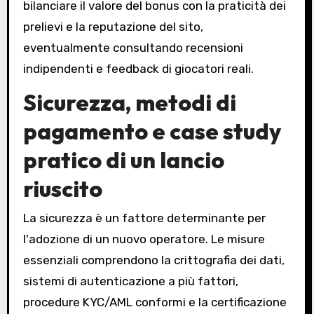
bilanciare il valore del bonus con la praticità dei
prelievi e la reputazione del sito,
eventualmente consultando recensioni
indipendenti e feedback di giocatori reali.
Sicurezza, metodi di
pagamento e case study
pratico di un lancio
riuscito
La sicurezza è un fattore determinante per
l'adozione di un nuovo operatore. Le misure
essenziali comprendono la crittografia dei dati,
sistemi di autenticazione a più fattori,
procedure KYC/AML conformi e la certificazione