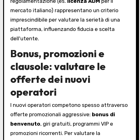
regolamentazione (es.
licenza ADM
per il
mercato italiano) rappresentano un criterio
imprescindibile per valutare la serietà di una
piattaforma, influenzando fiducia e scelta
dell'utente.
Bonus, promozioni e
clausole: valutare le
offerte dei nuovi
operatori
I nuovi operatori competono spesso attraverso
offerte promozionali aggressive:
bonus di
benvenuto
, giri gratuiti, programmi VIP e
promozioni ricorrenti. Per valutare la