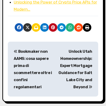
Unlocking the Power of Crypto Price APIs for
Modern…
P
Bookmaker non
Unlock Utah
o
AAMS: cosa sapere
Homeownership:
s
prima di
Expert Mortgage
scommettere oltre i
Guidance for Salt
t
confini
Lake City and
n
regolamentari
Beyond
a
v