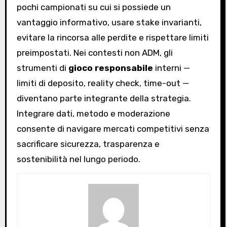
pochi campionati su cui si possiede un
vantaggio informativo, usare stake invarianti,
evitare la rincorsa alle perdite e rispettare limiti
preimpostati. Nei contesti non ADM, gli
strumenti di
gioco responsabile
interni —
limiti di deposito, reality check, time-out —
diventano parte integrante della strategia.
Integrare dati, metodo e moderazione
consente di navigare mercati competitivi senza
sacrificare sicurezza, trasparenza e
sostenibilità nel lungo periodo.