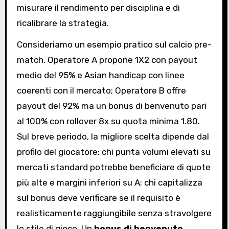
misurare il rendimento per disciplina e di
ricalibrare la strategia.
Consideriamo un esempio pratico sul calcio pre-
match. Operatore A propone 1X2 con payout
medio del 95% e Asian handicap con linee
coerenti con il mercato; Operatore B offre
payout del 92% ma un bonus di benvenuto pari
al 100% con rollover 8x su quota minima 1.80.
Sul breve periodo, la migliore scelta dipende dal
profilo del giocatore: chi punta volumi elevati su
mercati standard potrebbe beneficiare di quote
più alte e margini inferiori su A; chi capitalizza
sul bonus deve verificare se il requisito è
realisticamente raggiungibile senza stravolgere
lo stile di gioco. Un
bonus di benvenuto