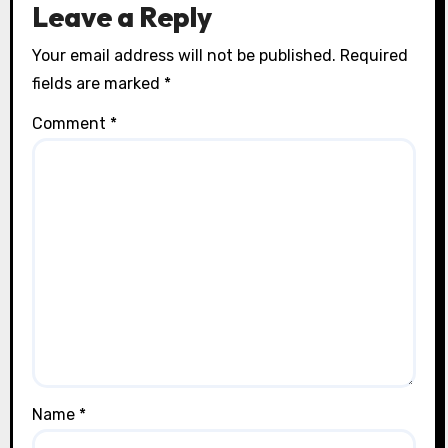
Leave a Reply
Your email address will not be published.
Required
fields are marked
*
Comment
*
Name
*