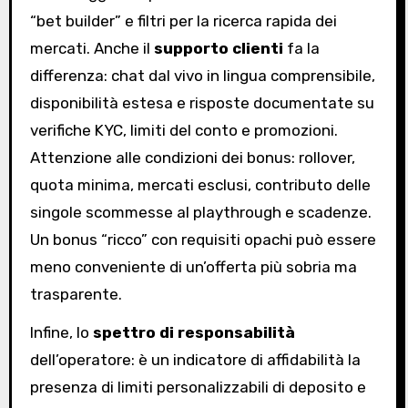
“bet builder” e filtri per la ricerca rapida dei
mercati. Anche il
supporto clienti
fa la
differenza: chat dal vivo in lingua comprensibile,
disponibilità estesa e risposte documentate su
verifiche KYC, limiti del conto e promozioni.
Attenzione alle condizioni dei bonus: rollover,
quota minima, mercati esclusi, contributo delle
singole scommesse al playthrough e scadenze.
Un bonus “ricco” con requisiti opachi può essere
meno conveniente di un’offerta più sobria ma
trasparente.
Infine, lo
spettro di responsabilità
dell’operatore: è un indicatore di affidabilità la
presenza di limiti personalizzabili di deposito e