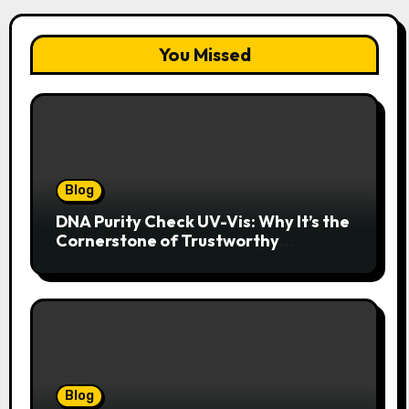
You Missed
Blog
DNA Purity Check UV-Vis: Why It’s the
Cornerstone of Trustworthy
Sequencing, Cloning, and qPCR
Blog