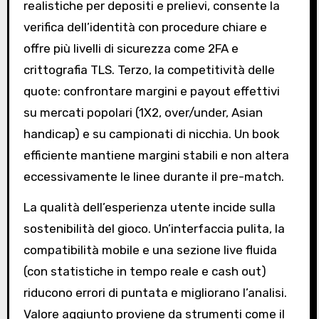
realistiche per depositi e prelievi, consente la
verifica dell’identità con procedure chiare e
offre più livelli di sicurezza come 2FA e
crittografia TLS. Terzo, la competitività delle
quote: confrontare margini e payout effettivi
su mercati popolari (1X2, over/under, Asian
handicap) e su campionati di nicchia. Un book
efficiente mantiene margini stabili e non altera
eccessivamente le linee durante il pre-match.
La qualità dell’esperienza utente incide sulla
sostenibilità del gioco. Un’interfaccia pulita, la
compatibilità mobile e una sezione live fluida
(con statistiche in tempo reale e cash out)
riducono errori di puntata e migliorano l’analisi.
Valore aggiunto proviene da strumenti come il