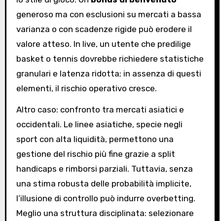
generoso ma con esclusioni su mercati a bassa
varianza o con scadenze rigide può erodere il
valore atteso. In live, un utente che predilige
basket o tennis dovrebbe richiedere statistiche
granulari e latenza ridotta; in assenza di questi
elementi, il rischio operativo cresce.
Altro caso: confronto tra mercati asiatici e
occidentali. Le linee asiatiche, specie negli
sport con alta liquidità, permettono una
gestione del rischio più fine grazie a split
handicaps e rimborsi parziali. Tuttavia, senza
una stima robusta delle probabilità implicite,
l’illusione di controllo può indurre overbetting.
Meglio una struttura disciplinata: selezionare