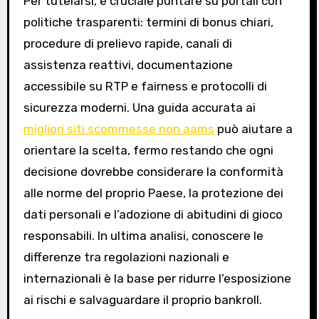
Per tutelarsi, è cruciale puntare su portali con
politiche trasparenti: termini di bonus chiari,
procedure di prelievo rapide, canali di
assistenza reattivi, documentazione
accessibile su RTP e fairness e protocolli di
sicurezza moderni. Una guida accurata ai
migliori siti scommesse non aams
può aiutare a
orientare la scelta, fermo restando che ogni
decisione dovrebbe considerare la conformità
alle norme del proprio Paese, la protezione dei
dati personali e l’adozione di abitudini di gioco
responsabili. In ultima analisi, conoscere le
differenze tra regolazioni nazionali e
internazionali è la base per ridurre l’esposizione
ai rischi e salvaguardare il proprio bankroll.