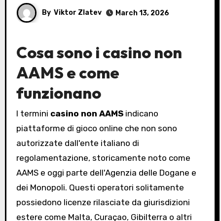
By
Viktor Zlatev
March 13, 2026
Cosa sono i casino non
AAMS e come
funzionano
I termini
casino non AAMS
indicano
piattaforme di gioco online che non sono
autorizzate dall'ente italiano di
regolamentazione, storicamente noto come
AAMS e oggi parte dell'Agenzia delle Dogane e
dei Monopoli. Questi operatori solitamente
possiedono licenze rilasciate da giurisdizioni
estere come Malta, Curaçao, Gibilterra o altri