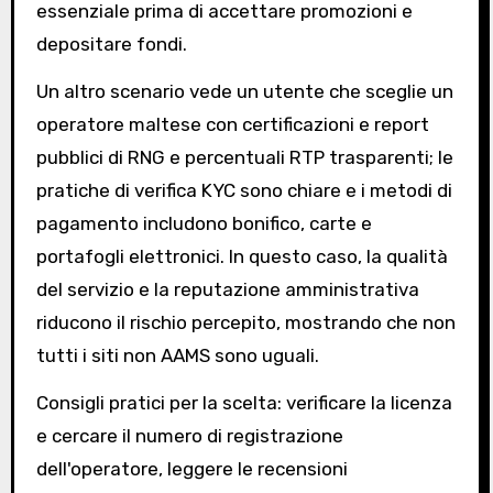
essenziale prima di accettare promozioni e
depositare fondi.
Un altro scenario vede un utente che sceglie un
operatore maltese con certificazioni e report
pubblici di RNG e percentuali RTP trasparenti; le
pratiche di verifica KYC sono chiare e i metodi di
pagamento includono bonifico, carte e
portafogli elettronici. In questo caso, la qualità
del servizio e la reputazione amministrativa
riducono il rischio percepito, mostrando che non
tutti i siti non AAMS sono uguali.
Consigli pratici per la scelta: verificare la licenza
e cercare il numero di registrazione
dell'operatore, leggere le recensioni