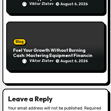
lawendowych wzgórz i beskidzkich
Viktor Zlatev
August 6, 2026
lasów
Blog
Fuel Your Growth Without Burning
Cash: Mastering Equipment Financing
for Your Business
Viktor Zlatev
August 6, 2026
Leave a Reply
Your email address will not be published.
Required