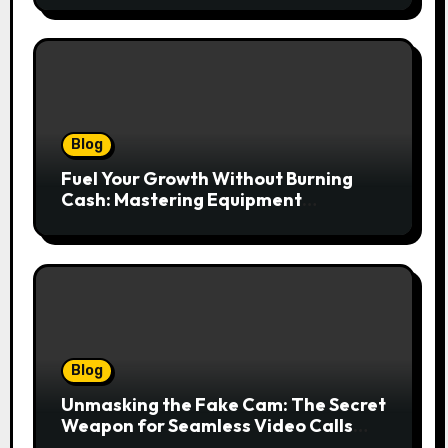
lasów
Blog
Fuel Your Growth Without Burning
Cash: Mastering Equipment
Financing for Your Business
Blog
Unmasking the Fake Cam: The Secret
Weapon for Seamless Video Calls
and Streams