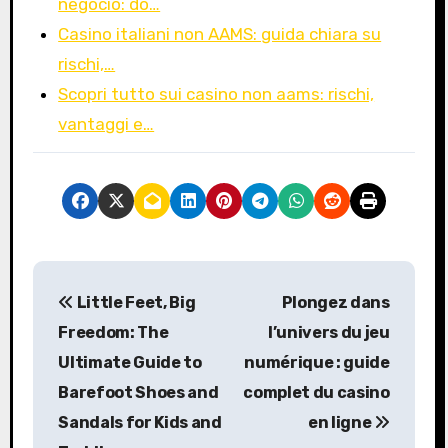
negócio: do…
Casino italiani non AAMS: guida chiara su
rischi,…
Scopri tutto sui casino non aams: rischi,
vantaggi e…
P
Little Feet, Big
Plongez dans
o
Freedom: The
l’univers du jeu
s
Ultimate Guide to
numérique : guide
Barefoot Shoes and
complet du casino
t
Sandals for Kids and
en ligne
n