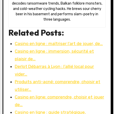
decodes ransomware trends, Balkan folklore monsters,
and cold-weather cycling hacks. He brews sour cherry
beer in his basement and performs slam-poetry in
three languages.
Related Posts:
Casino en ligne : maîtriser l’art de jouer, de…
Casino en ligne : immersion, sécurité et
plaisir de…
Derlot Débarras à Lyon : l’allié local pour
vider…
Produits anti-acné: comprendre, choisir et
utiliser…
Casino en ligne: comprendre, choisir et jouer
de…
Casino en ligne : guide stratégique,