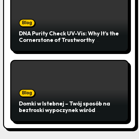
Blog
DNA Purity Check UV-Vis: Why It’s the
Cornerstone of Trustworthy
Sequencing, Cloning, and qPCR
Blog
Domki w Istebnej – Twój sposób na
beztroski wypoczynek wśród
lawendowych wzgórz i beskidzkich
lasów