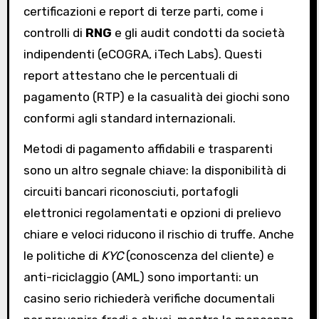
certificazioni e report di terze parti, come i
controlli di
RNG
e gli audit condotti da società
indipendenti (eCOGRA, iTech Labs). Questi
report attestano che le percentuali di
pagamento (RTP) e la casualità dei giochi sono
conformi agli standard internazionali.
Metodi di pagamento affidabili e trasparenti
sono un altro segnale chiave: la disponibilità di
circuiti bancari riconosciuti, portafogli
elettronici regolamentati e opzioni di prelievo
chiare e veloci riducono il rischio di truffe. Anche
le politiche di
KYC
(conoscenza del cliente) e
anti-riciclaggio (AML) sono importanti: un
casino serio richiederà verifiche documentali