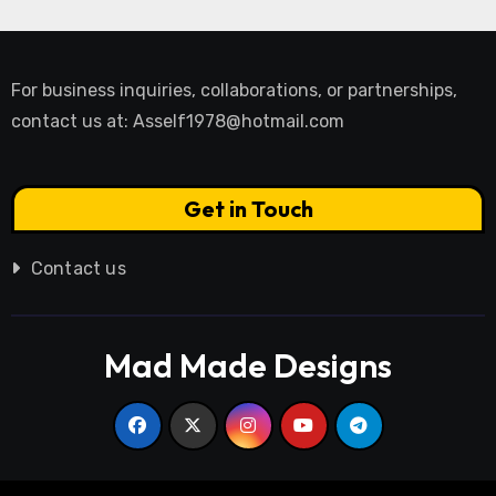
For business inquiries, collaborations, or partnerships,
contact us at:
Asself1978@hotmail.com
Get in Touch
Contact us
Mad Made Designs