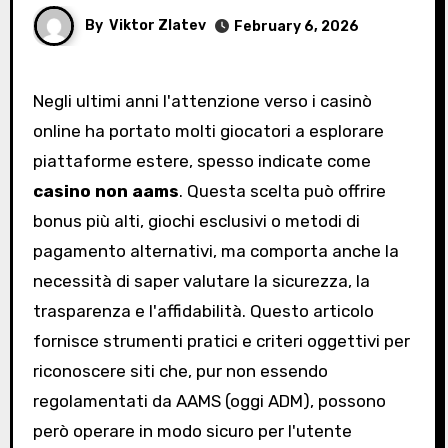
By
Viktor Zlatev
February 6, 2026
Negli ultimi anni l'attenzione verso i casinò
online ha portato molti giocatori a esplorare
piattaforme estere, spesso indicate come
casino non aams
. Questa scelta può offrire
bonus più alti, giochi esclusivi o metodi di
pagamento alternativi, ma comporta anche la
necessità di saper valutare la sicurezza, la
trasparenza e l'affidabilità. Questo articolo
fornisce strumenti pratici e criteri oggettivi per
riconoscere siti che, pur non essendo
regolamentati da AAMS (oggi ADM), possono
però operare in modo sicuro per l'utente