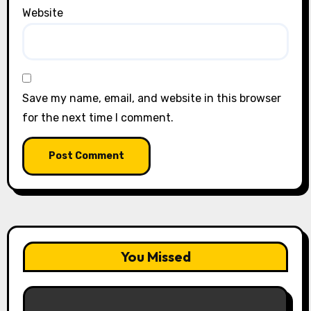
Website
Save my name, email, and website in this browser
for the next time I comment.
You Missed