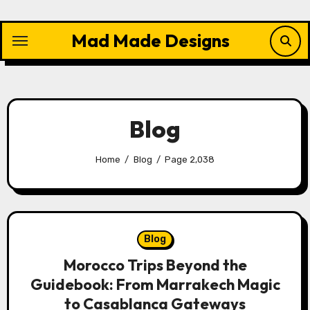
Skip
to
Mad Made Designs
content
Blog
Home
Blog
Page 2,038
Blog
Morocco Trips Beyond the
Guidebook: From Marrakech Magic
to Casablanca Gateways