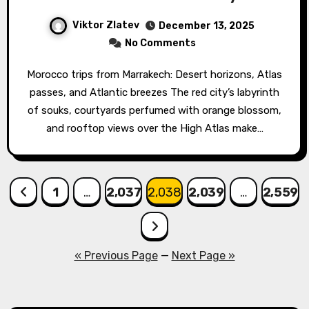
Viktor Zlatev
December 13, 2025
No Comments
Morocco trips from Marrakech: Desert horizons, Atlas
passes, and Atlantic breezes The red city’s labyrinth
of souks, courtyards perfumed with orange blossom,
and rooftop views over the High Atlas make…
Posts
1
…
2,037
2,038
2,039
…
2,559
pagination
« Previous Page
—
Next Page »