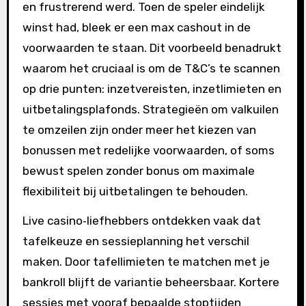
en frustrerend werd. Toen de speler eindelijk
winst had, bleek er een max cashout in de
voorwaarden te staan. Dit voorbeeld benadrukt
waarom het cruciaal is om de T&C’s te scannen
op drie punten: inzetvereisten, inzetlimieten en
uitbetalingsplafonds. Strategieën om valkuilen
te omzeilen zijn onder meer het kiezen van
bonussen met redelijke voorwaarden, of soms
bewust spelen zonder bonus om maximale
flexibiliteit bij uitbetalingen te behouden.
Live casino‑liefhebbers ontdekken vaak dat
tafelkeuze en sessieplanning het verschil
maken. Door tafellimieten te matchen met je
bankroll blijft de variantie beheersbaar. Kortere
sessies met vooraf bepaalde stoptijden