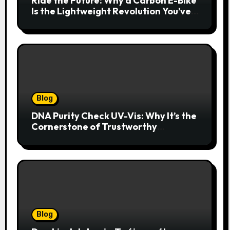
Ride the Future: Why a Carbon E-Bike
Is the Lightweight Revolution You’ve
Been Waiting For
Blog
DNA Purity Check UV-Vis: Why It’s the
Cornerstone of Trustworthy
Sequencing, Cloning, and qPCR
Blog