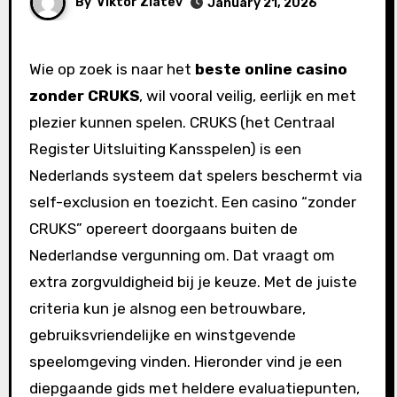
By
Viktor Zlatev
January 21, 2026
Wie op zoek is naar het
beste online casino
zonder CRUKS
, wil vooral veilig, eerlijk en met
plezier kunnen spelen. CRUKS (het Centraal
Register Uitsluiting Kansspelen) is een
Nederlands systeem dat spelers beschermt via
self-exclusion en toezicht. Een casino “zonder
CRUKS” opereert doorgaans buiten de
Nederlandse vergunning om. Dat vraagt om
extra zorgvuldigheid bij je keuze. Met de juiste
criteria kun je alsnog een betrouwbare,
gebruiksvriendelijke en winstgevende
speelomgeving vinden. Hieronder vind je een
diepgaande gids met heldere evaluatiepunten,