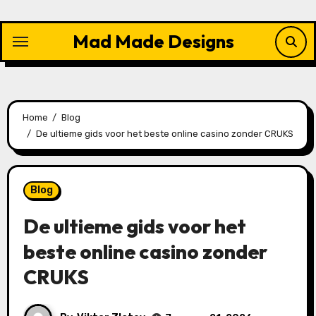
Skip
to
Mad Made Designs
content
Home
Blog
De ultieme gids voor het beste online casino zonder CRUKS
Blog
De ultieme gids voor het
beste online casino zonder
CRUKS