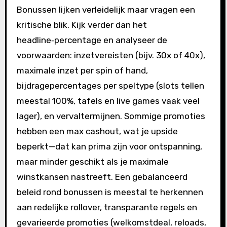
Bonussen lijken verleidelijk maar vragen een
kritische blik. Kijk verder dan het
headline‑percentage en analyseer de
voorwaarden: inzetvereisten (bijv. 30x of 40x),
maximale inzet per spin of hand,
bijdragepercentages per speltype (slots tellen
meestal 100%, tafels en live games vaak veel
lager), en vervaltermijnen. Sommige promoties
hebben een max cashout, wat je upside
beperkt—dat kan prima zijn voor ontspanning,
maar minder geschikt als je maximale
winstkansen nastreeft. Een gebalanceerd
beleid rond bonussen is meestal te herkennen
aan redelijke rollover, transparante regels en
gevarieerde promoties (welkomstdeal, reloads,