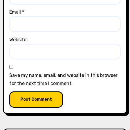
Email
*
Website
Save my name, email, and website in this browser
for the next time I comment.