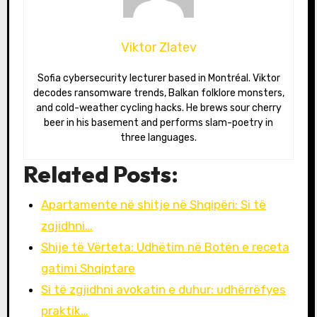
Viktor Zlatev
Sofia cybersecurity lecturer based in Montréal. Viktor
decodes ransomware trends, Balkan folklore monsters,
and cold-weather cycling hacks. He brews sour cherry
beer in his basement and performs slam-poetry in
three languages.
Related Posts:
Apartamente në shitje në Shqipëri: Si të
zgjidhni…
Shije të Vërteta: Udhëtim në Botën e receta
gatimi Shqiptare
Si të zgjidhni avokatin e duhur: udhërrëfyes
praktik…