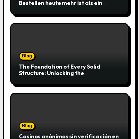
Bestellen heute mehr ist als ein
simpler Klick
Blog
The Foundation of Every Solid
Structure: Unlocking the
Craftsmanship of a Skilled Bricklayer
Blog
Casinos anónimos sin verificación en