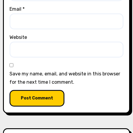
Email
*
Website
Save my name, email, and website in this browser
for the next time I comment.