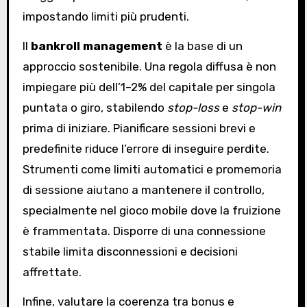
impostando limiti più prudenti.
Il
bankroll management
è la base di un
approccio sostenibile. Una regola diffusa è non
impiegare più dell’1–2% del capitale per singola
puntata o giro, stabilendo
stop-loss
e
stop-win
prima di iniziare. Pianificare sessioni brevi e
predefinite riduce l’errore di inseguire perdite.
Strumenti come limiti automatici e promemoria
di sessione aiutano a mantenere il controllo,
specialmente nel gioco mobile dove la fruizione
è frammentata. Disporre di una connessione
stabile limita disconnessioni e decisioni
affrettate.
Infine, valutare la coerenza tra bonus e