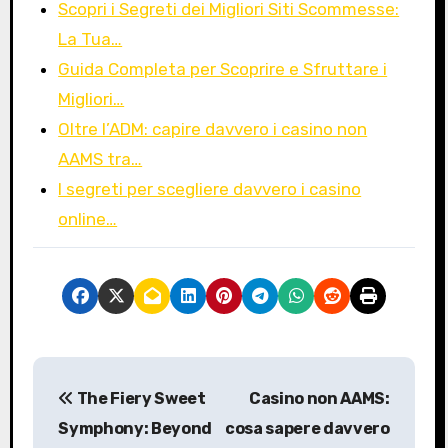
Scopri i Segreti dei Migliori Siti Scommesse:
La Tua…
Guida Completa per Scoprire e Sfruttare i
Migliori…
Oltre l’ADM: capire davvero i casino non
AAMS tra…
I segreti per scegliere davvero i casino
online…
P
The Fiery Sweet
Casino non AAMS:
o
Symphony: Beyond
cosa sapere davvero