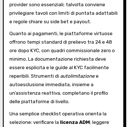
provider sono essenziali; talvolta conviene
privilegiare tavoli con limiti di puntata adattabili
e regole chiare su side bet e payout.
Quanto ai pagamenti, le piattaforme virtuose
offrono tempi standard di prelievo tra 24 e 48
ore dopo KYC, con quadri commissionale zero o
minimo. La documentazione richiesta deve
essere esplicita e le guide al KYC facilmente
reperibili. Strumenti di
autolimitazione
e
autoesclusione immediata, insieme a
un’assistenza reattiva, completano il profilo
delle piattaforme di livello.
Una semplice checklist operativa orienta la
selezione: verificare la
licenza ADM
; leggere