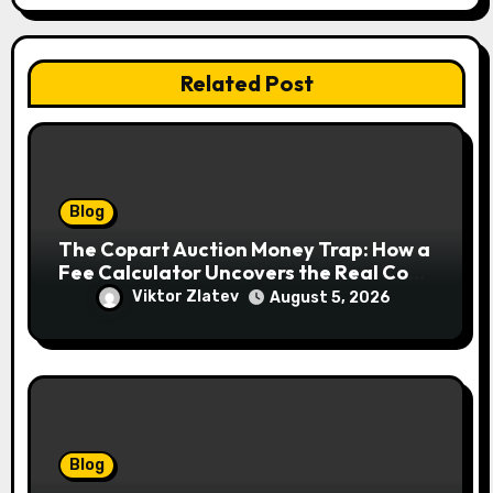
n
Related Post
Blog
The Copart Auction Money Trap: How a
Fee Calculator Uncovers the Real Cost
Before You Bid
Viktor Zlatev
August 5, 2026
Blog