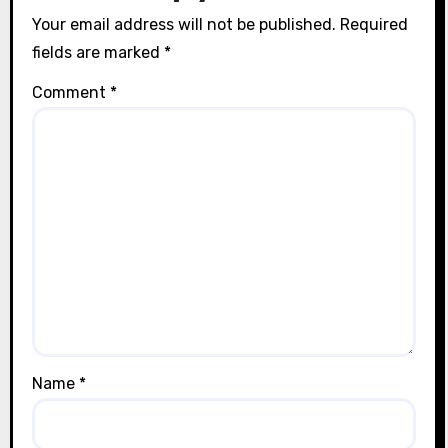
Your email address will not be published.
Required
fields are marked
*
Comment
*
Name
*