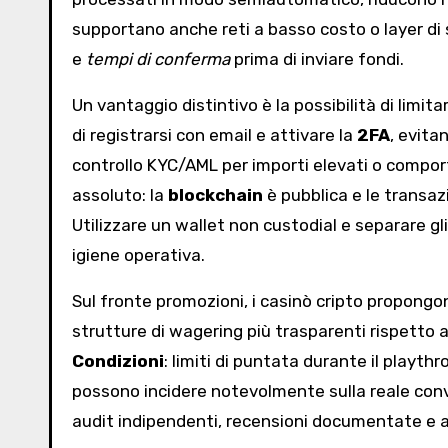
supportano anche reti a basso costo o layer di
e
tempi di conferma
prima di inviare fondi.
Un vantaggio distintivo è la possibilità di limit
di registrarsi con email e attivare la
2FA
, evita
controllo KYC/AML per importi elevati o compor
assoluto: la
blockchain
è pubblica e le transaz
Utilizzare un wallet non custodial e separare gli 
igiene operativa.
Sul fronte promozioni, i casinò cripto propong
strutture di wagering più trasparenti rispetto a 
Condizioni
: limiti di puntata durante il playth
possono incidere notevolmente sulla reale conve
audit indipendenti, recensioni documentate e as