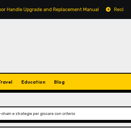
le Upgrade and Replacement Manual
Reclaim Your Act
Travel
Education
Blog
-chain e strategie per giocare con criterio