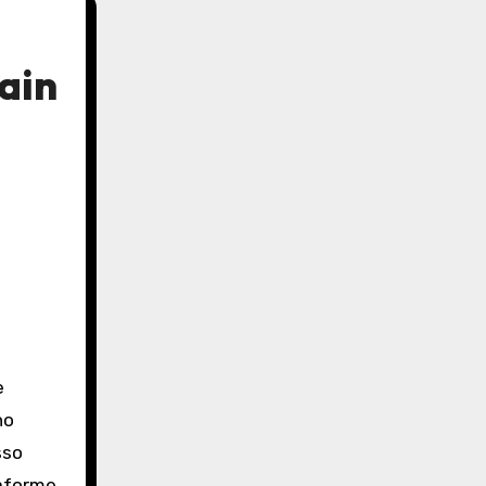
hain
e
no
sso
taforme