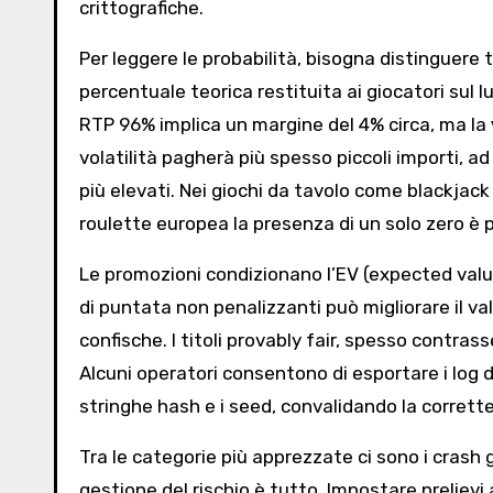
crittografiche.
Per leggere le probabilità, bisogna distinguere 
percentuale teorica restituita ai giocatori sul 
RTP 96% implica un margine del 4% circa, ma la
volatilità pagherà più spesso piccoli importi, 
più elevati. Nei giochi da tavolo come blackjack
roulette europea la presenza di un solo zero è pr
Le promozioni condizionano l’EV (expected valu
di puntata non penalizzanti può migliorare il val
confische. I titoli provably fair, spesso contrasse
Alcuni operatori consentono di esportare i log
stringhe hash e i seed, convalidando la corrett
Tra le categorie più apprezzate ci sono i crash g
gestione del rischio è tutto. Impostare prelievi 