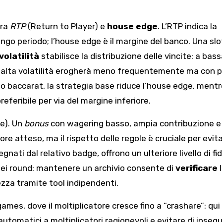
tra
RTP
(Return to Player) e
house edge
. L’RTP indica la
lungo periodo; l’house edge è il margine del banco. Una sl
volatilità
stabilisce la distribuzione delle vincite: a bas
ad alta volatilità erogherà meno frequentemente ma con p
 o baccarat, la strategia base riduce l’house edge, mentr
eferibile per via del margine inferiore.
e). Un
bonus
con wagering basso, ampia contribuzione e 
ore atteso, ma il rispetto delle regole è cruciale per evit
gnati dal relativo badge, offrono un ulteriore livello di fi
 dei round: mantenere un archivio consente di
verificare
l
ezza tramite tool indipendenti.
ames, dove il moltiplicatore cresce fino a “crashare”: qui 
automatici a moltiplicatori ragionevoli e evitare di insegu