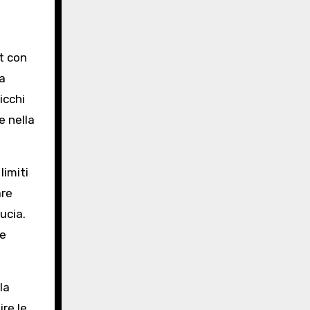
ot con
sa
icchi
e nella
limiti
are
ducia.
e
la
ire le