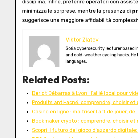
disciplina. Infine, preferire operatori con assis
minimizza le sorprese, mentre la presenza di
pr
suggerisce una maggiore affidabilità complessi
Viktor Zlatev
Sofia cybersecurity lecturer based in Montréal. Viktor decodes ransomware trends, Balkan folklore monsters,
and cold-weather cycling hacks. He 
languages.
Related Posts:
Derlot Débarras à Lyon : l’allié local pour vid
Produits anti-acné: comprendre, choisir et u
Casino en ligne : maîtriser l’art de jouer, de
Bookmaker crypto : comprendre, choisir et
Scopri il futuro del gioco d'azzardo digitale: