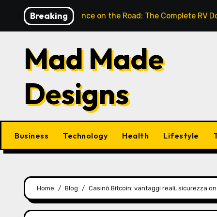
Skip
Breaking
nlock Confidence on the Road: The Complete RV Door Hand
to
content
Mad Made
Designs
Business
Technology
Health
Lifestyle
Home
Blog
Casinò Bitcoin: vantaggi reali, sicurezza on