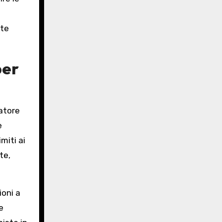
ate
per
ratore
e
miti ai
te,
ioni a
e