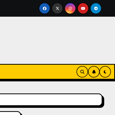
ive Tropical Life: How a Focused Chiropractor in Cairns Add