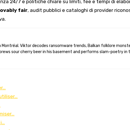
tenza 24/7 e politiche chiare su limiti, fee e tempi di elab
ovably fair
, audit pubblici e cataloghi di provider ricono
va.
brews sour cherry beer in his basement and performs slam-poetry in 
er…
tiliser…
…
 miser…
 i…