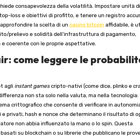
chiede consapevolezza della volatilità. Impostare unità d
stop-loss e obiettivi di profitto, e tenere un registro accu
 approfondire la scelta di un
casino bitcoin
affidabile, è ut
sito/prelievo e solidità dell’infrastruttura di pagamento,
 e coerente con le proprie aspettative.
ir: come leggere le probabilit
t agli
instant games
cripto-nativi (come dice, plinko e cr
 differenza non sta solo nella valuta, ma nella tecnologia:
tema crittografico che consente di verificare in autonomia
 e privati, hash e nonce che determinano il risultato di o
eratore non abbia influenzato la mano o lo spin. Questa
basati su blockchain o su librerie che pubblicano le prov