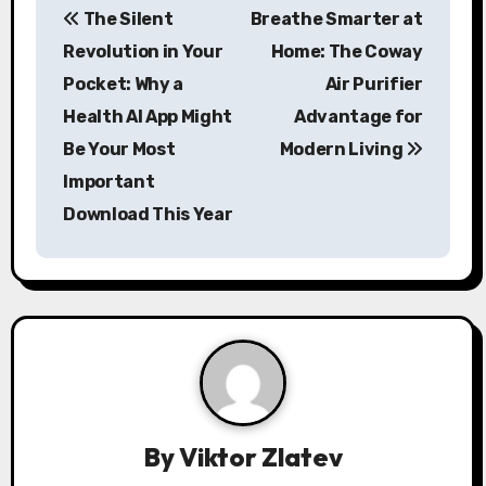
The Silent
Breathe Smarter at
o
Revolution in Your
Home: The Coway
s
Pocket: Why a
Air Purifier
Health AI App Might
Advantage for
t
Be Your Most
Modern Living
n
Important
a
Download This Year
v
i
g
a
t
By
Viktor Zlatev
i