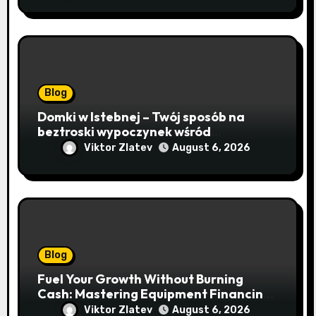
Blog
Domki w Istebnej – Twój sposób na
beztroski wypoczynek wśród
lawendowych wzgórz i beskidzkich
Viktor Zlatev
August 6, 2026
lasów
Blog
Fuel Your Growth Without Burning
Cash: Mastering Equipment Financing
for Your Business
Viktor Zlatev
August 6, 2026