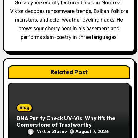
Sofia cybersecurity lecturer based in Montréal.
o
Viktor decodes ransomware trends, Balkan folklore
monsters, and cold-weather cycling hacks. He
n
brews sour cherry beer in his basement and
performs slam-poetry in three languages.
Related Post
Blog
DNA Purity Check UV-Vis: Why It’s the
Cornerstone of Trustworthy
Sequencing, Cloning, and qPCR
Viktor Zlatev
August 7, 2026