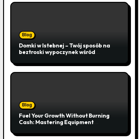
Blog
Domki w Istebnej – Twój sposób na
beztroski wypoczynek wśród
lawendowych wzgórz i beskidzkich
lasów
Blog
Fuel Your Growth Without Burning
Cash: Mastering Equipment
Financing for Your Business