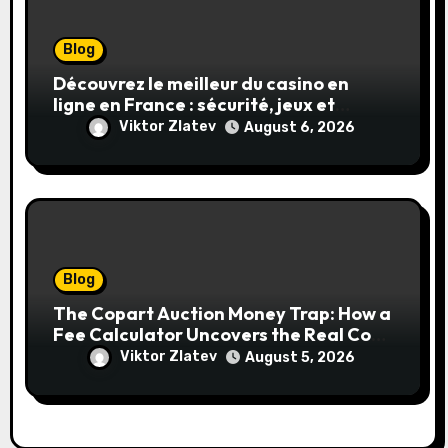
Blog
Découvrez le meilleur du casino en
ligne en France : sécurité, jeux et
conseils pratiques
Viktor Zlatev
August 6, 2026
Blog
The Copart Auction Money Trap: How a
Fee Calculator Uncovers the Real Cost
Before You Bid
Viktor Zlatev
August 5, 2026