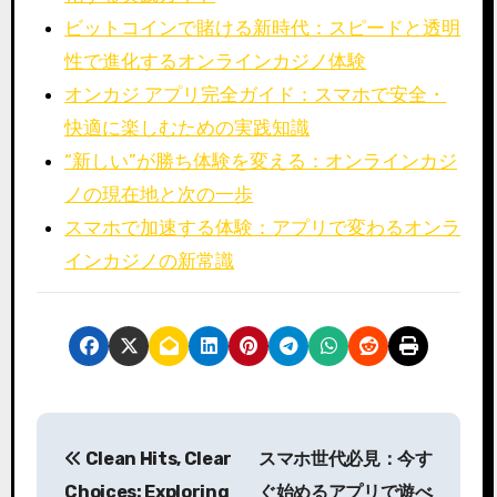
ビットコインで賭ける新時代：スピードと透明
性で進化するオンラインカジノ体験
オンカジ アプリ完全ガイド：スマホで安全・
快適に楽しむための実践知識
“新しい”が勝ち体験を変える：オンラインカジ
ノの現在地と次の一歩
スマホで加速する体験：アプリで変わるオンラ
インカジノの新常識
P
Clean Hits, Clear
スマホ世代必見：今す
o
Choices: Exploring
ぐ始めるアプリで遊べ