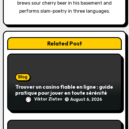
brews sour cherry beer in his basement and
n
performs slam-poetry in three languages.
Related Post
Blog
Trouver un casino fiable en ligne : guide
pratique pour jouer en toute sérénité
Viktor Zlatev
August 6, 2026