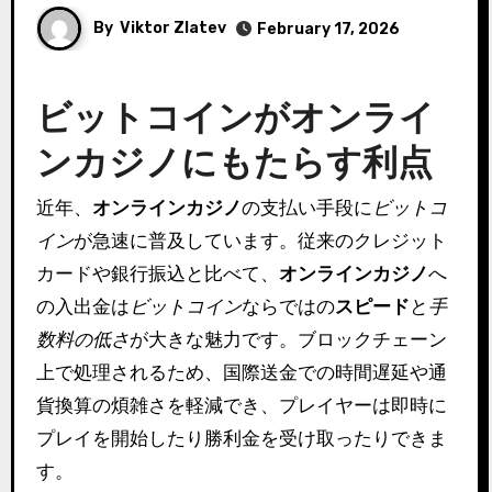
By
Viktor Zlatev
February 17, 2026
ビットコインがオンライ
ンカジノにもたらす利点
近年、
オンラインカジノ
の支払い手段に
ビットコ
イン
が急速に普及しています。従来のクレジット
カードや銀行振込と比べて、
オンラインカジノ
へ
の入出金は
ビットコイン
ならではの
スピード
と
手
数料の低さ
が大きな魅力です。ブロックチェーン
上で処理されるため、国際送金での時間遅延や通
貨換算の煩雑さを軽減でき、プレイヤーは即時に
プレイを開始したり勝利金を受け取ったりできま
す。