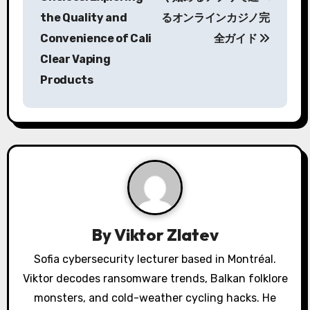
s
the Quality and
るオンラインカジノ完
Convenience of Cali
全ガイド
t
Clear Vaping
n
Products
a
v
i
g
a
By
Viktor Zlatev
t
Sofia cybersecurity lecturer based in Montréal.
i
Viktor decodes ransomware trends, Balkan folklore
o
monsters, and cold-weather cycling hacks. He