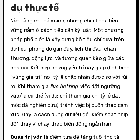
dụ thực tế
Nền tảng có thể mạnh, nhưng chìa khóa bền
vững nằm ở cách tiếp cận kỷ luật. Một phương
pháp phổ biến là xây dựng bộ tiêu chí dựa trên
dữ liệu: phong độ gần đây, lịch thi đấu, chấn
thương, động lực, và tương quan kèo giữa các
nhà cái. Kết hợp những yếu tố này giúp định hình
“vùng giá trị” nơi tỷ lệ chấp nhận được so với rủi
ro. Khi tham gia
live betting
, việc đặt ngưỡng
vào/ra cụ thể (ví dụ: chỉ tham gia khi tỷ lệ đạt
mốc đã nghiên cứu) tránh việc bị cuốn theo cảm
xúc. Đây là cách dùng dữ liệu để “kiểm soát nhịp
độ” thay vì chạy theo biến động ngắn hạn.
Quản trị vốn
là điểm tựa để tăng tuổi thọ tài