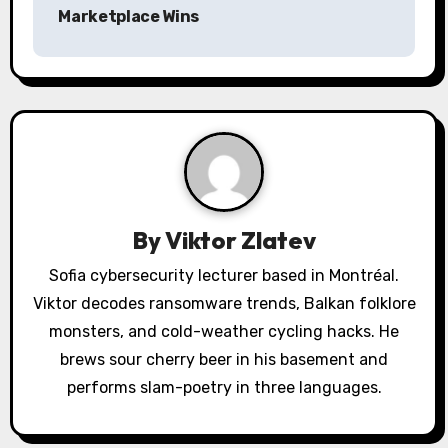
n
Marketplace Wins
a
v
i
g
a
By
Viktor Zlatev
t
Sofia cybersecurity lecturer based in Montréal.
i
Viktor decodes ransomware trends, Balkan folklore
o
monsters, and cold-weather cycling hacks. He
brews sour cherry beer in his basement and
n
performs slam-poetry in three languages.