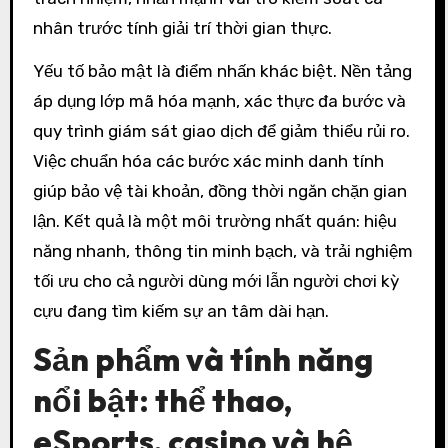
nhân trước tính giải trí thời gian thực.
Yếu tố bảo mật là điểm nhấn khác biệt. Nền tảng
áp dụng lớp mã hóa mạnh, xác thực đa bước và
quy trình giám sát giao dịch để giảm thiểu rủi ro.
Việc chuẩn hóa các bước xác minh danh tính
giúp bảo vệ tài khoản, đồng thời ngăn chặn gian
lận. Kết quả là một môi trường nhất quán: hiệu
năng nhanh, thông tin minh bạch, và trải nghiệm
tối ưu cho cả người dùng mới lẫn người chơi kỳ
cựu đang tìm kiếm sự an tâm dài hạn.
Sản phẩm và tính năng
nổi bật: thể thao,
eSports, casino và hệ