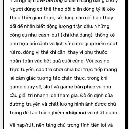
Trải nghiệm
live betting
là điểm cộng đáng chú ý.
Người dùng có thể theo dõi biến động tỷ lệ kèo
theo thời gian thực, sử dụng các chỉ báo thay
đổi để nhận biết động lượng trận đấu. Những
công cụ như cash-out (khi khả dụng), thống kê
phù hợp bối cảnh và lịch sử cược giúp kiểm soát
rủi ro, đóng vị thế khi cần, thay vì phụ thuộc
hoàn toàn vào kết quả cuối cùng. Với casino
trực tuyến, các trò chơi chia bài trực tiếp mang
lại cảm giác tương tác chân thực, trong khi
game quay số, slot và game bàn phục vụ nhu
cầu giải trí nhanh, dễ tham gia. Độ ổn định của
đường truyền và chất lượng hình ảnh được chú
trọng để tạo trải nghiệm
nhập vai
và nhất quán.
Về nạp/rút, nền tảng chú trọng tính tiện lợi và