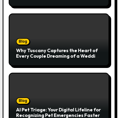
Chiropractor Cairns Restores Your
Natural Movement
Blog
Why Tuscany Captures the Heart of
Every Couple Dreaming of a Wedding
Abroad
Blog
AI Pet Triage: Your Digital Lifeline for
Recognizing Pet Emergencies Faster