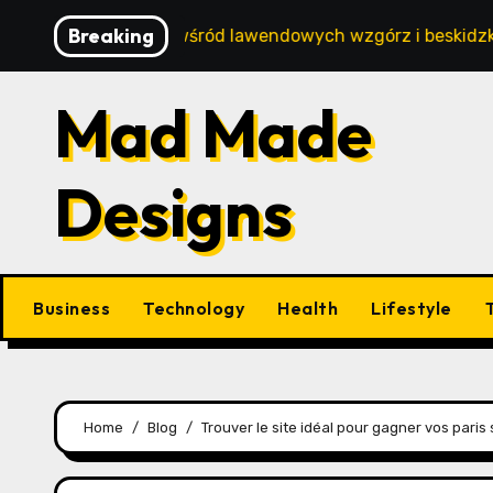
Skip
Breaking
i wypoczynek wśród lawendowych wzgórz i beskidzkich lasó
to
content
Mad Made
Designs
Business
Technology
Health
Lifestyle
Home
Blog
Trouver le site idéal pour gagner vos paris 