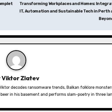
complet
Transforming Workplaces and Homes: Integr
IT, Automation and Sustainable Tech in Perth
Beyo
y
Viktor Zlatev
. Viktor decodes ransomware trends, Balkan folklore monster
 beer in his basement and performs slam-poetry in three la