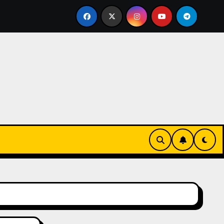
 Equipment Financing for Your Business
Unmasking th