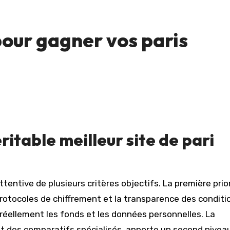
 pour gagner vos paris
éritable
meilleur site de pari
s protocoles de chiffrement et la transparence des conditi
réellement les fonds et les données personnelles. La
 et des comparatifs spécialisés, apporte un second nivea