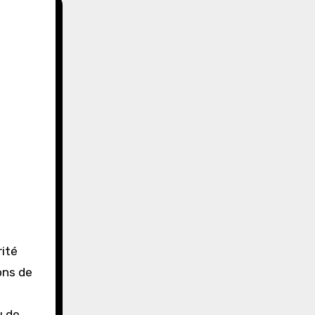
ons de
u de