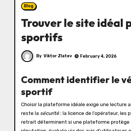
Blog
Trouver le site idéal
sportifs
By
Viktor Zlatev
February 4, 2026
Comment identifier le v
sportif
Choisir la plateforme idéale exige une lecture attentive de plusieurs critères objectifs. La première priorité
reste la
sécurité
: la licence de l’opérateur, le
retrait déterminent si une plateforme protège 
réputation, évaluée via des avis d’utilisateurs