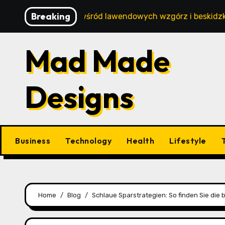
Skip
Breaking
i wypoczynek wśród lawendowych wzgórz i beskidzkich lasó
to
content
Mad Made
Designs
Business
Technology
Health
Lifestyle
Home
Blog
Schlaue Sparstrategien: So finden Sie die