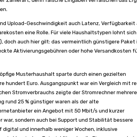
r Zählerart, denn falsche Eingaben verfälschen das Erg
en.
nd Upload-Geschwindigkeit auch Latenz, Verfügbarkeit
ekosten eine Rolle. Für viele Haushaltstypen lohnt sich
, doch auch hier gilt: das vermeintlich günstigere Paket 
teckte Aktivierungsgebühren oder hohe Versandkosten f
iköpfige Musterhaushalt sparte durch einen gezielten
e hundert Euro. Ausgangspunkt war ein Vergleich mit re
ichen Stromverbrauchs zeigte der Stromrechner mehrere
ng rund 25 % günstiger waren als der alte
ernetanbieter ein Angebot mit 50 Mbit/s und kurzer
er war, sondern auch bei Support und Stabilität bessere
digital und innerhalb weniger Wochen, inklusive