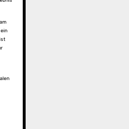
ebnis
 am
 ein
ist
ür
alen