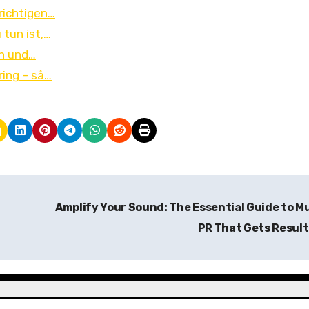
richtigen…
 tun ist,…
ch und…
ring – så…
Amplify Your Sound: The Essential Guide to M
PR That Gets Resul