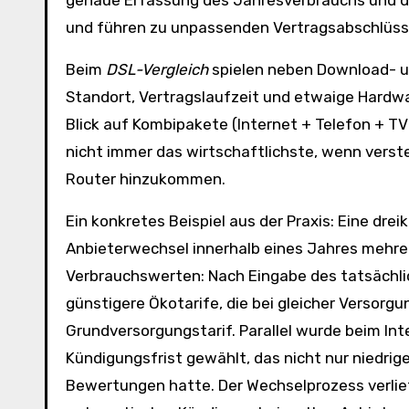
genaue Erfassung des Jahresverbrauchs und de
und führen zu unpassenden Vertragsabschlüss
Beim
DSL-Vergleich
spielen neben Download- u
Standort, Vertragslaufzeit und etwaige Hardwar
Blick auf Kombipakete (Internet + Telefon + TV)
nicht immer das wirtschaftlichste, wenn vers
Router hinzukommen.
Ein konkretes Beispiel aus der Praxis: Eine dre
Anbieterwechsel innerhalb eines Jahres mehrer
Verbrauchswerten: Nach Eingabe des tatsächl
günstigere Ökotarife, die bei gleicher Versorgu
Grundversorgungstarif. Parallel wurde beim Int
Kündigungsfrist gewählt, das nicht nur niedrig
Bewertungen hatte. Der Wechselprozess verlief 