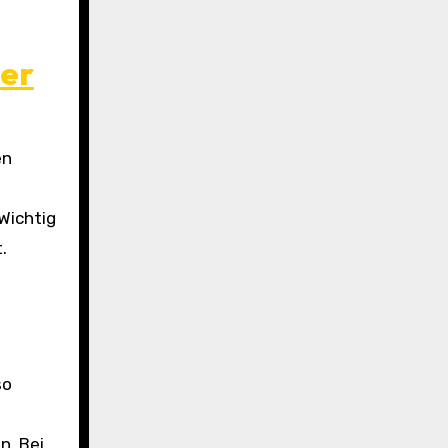
ner
en
Wichtig
.
so
n. Bei