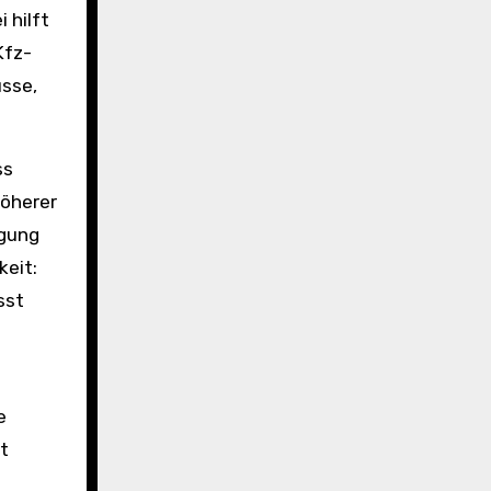
 hilft
Kfz-
üsse,
ss
höherer
igung
keit:
sst
e
t