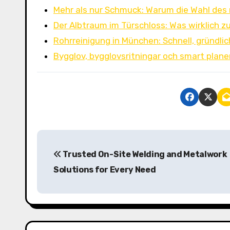
Mehr als nur Schmuck: Warum die Wahl des 
Der Albtraum im Türschloss: Was wirklich zu
Rohrreinigung in München: Schnell, gründli
Bygglov, bygglovsritningar och smart plane
P
Trusted On-Site Welding and Metalwork
o
Solutions for Every Need
s
t
n