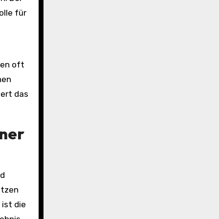
lle für
ken oft
nen
iert das
ner
nd
etzen
ist die