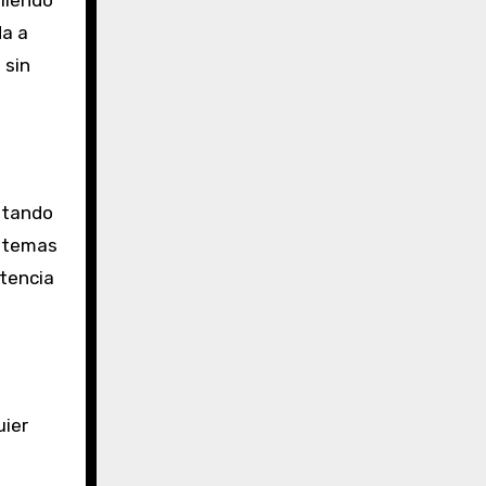
pliendo
da a
 sin
vitando
istemas
tencia
uier