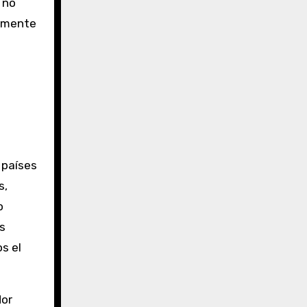
 no
lemente
 países
s,
o
s
s el
dor