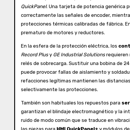
QuickPanel
. Una tarjeta de potencia genérica 
correctamente las señales de encoder, mientras 
protecciones térmicas calibradas de fábrica. En
prematuro de motores y reductores.
En la esfera de la protección eléctrica, los
cont
Record Plus
y
GE Industrial Solutions
requieren 
relés de sobrecarga. Sustituir una bobina de 2
puede provocar fallas de aislamiento y soldadur
refacciones legítimas mantienen las distancias
selectivamente las protecciones.
También son habituales los repuestos para
se
garantizan el blindaje electromagnético y la in
ruido de modo común que se traduce en vibracio
las piezas para
HMI QuickPanel+
y módulos de