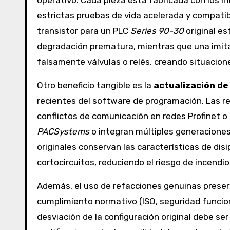
operativo. Cada pieza está fabricada con los m
estrictas pruebas de vida acelerada y compatib
transistor para un PLC
Series 90-30
original es
degradación prematura, mientras que una imita
falsamente válvulas o relés, creando situacione
Otro beneficio tangible es la
actualización de
recientes del software de programación. Las re
conflictos de comunicación en redes Profinet o
PACSystems
o integran múltiples generacione
originales conservan las características de dis
cortocircuitos, reduciendo el riesgo de incendio
Además, el uso de refacciones genuinas preser
cumplimiento normativo (ISO, seguridad funcion
desviación de la configuración original debe ser