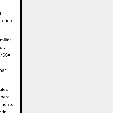
r
s
terioro
milias
s y
UL/CSA
nar
nales
enera
almente,
ada