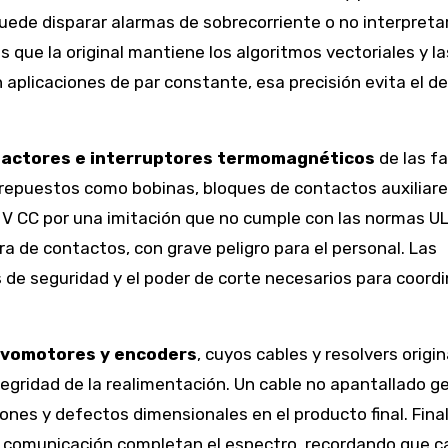
puede disparar alarmas de sobrecorriente o no interpreta
que la original mantiene los algoritmos vectoriales y la
 aplicaciones de par constante, esa precisión evita el de
actores e interruptores termomagnéticos
de las fa
repuestos como bobinas, bloques de contactos auxiliare
4 V CC por una imitación que no cumple con las normas 
a de contactos, con grave peligro para el personal. Las
 de seguridad y el poder de corte necesarios para coordi
rvomotores y encoders
, cuyos cables y resolvers origi
tegridad de la realimentación. Un cable no apantallado g
nes y defectos dimensionales en el producto final. Fin
 comunicación completan el espectro, recordando que c