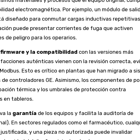
ismos materiales y procesos que el equipo original, cum
ilidad electromagnética. Por ejemplo, un módulo de sali
tá diseñado para conmutar cargas inductivas repetitivas
ción puede presentar corrientes de fuga que activen
s de peligro para los operarios.
 firmware y la compatibilidad
con las versiones más
facciones auténticas vienen con la revisión correcta, e
 Modbus. Esto es crítico en plantas que han migrado a s
s de controladores GE. Asimismo, los componentes de po
ipación térmica y los umbrales de protección contra
s en tableros.
va la
garantía
de los equipos y facilita la auditoría de
al). En sectores regulados como el farmacéutico, cualq
 justificada, y una pieza no autorizada puede invalidar