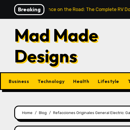
Skip
Breaking
lock Confidence on the Road: The Complete RV Door Handl
to
content
Mad Made
Designs
Business
Technology
Health
Lifestyle
Home
Blog
Refacciones Originales General Electric: G