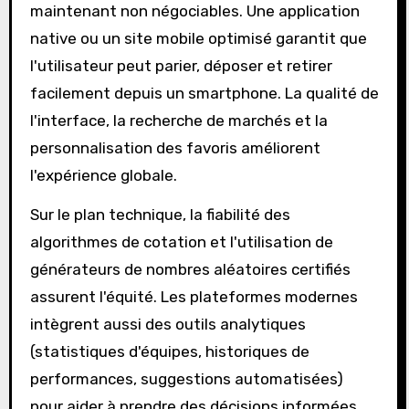
maintenant non négociables. Une application
native ou un site mobile optimisé garantit que
l'utilisateur peut parier, déposer et retirer
facilement depuis un smartphone. La qualité de
l'interface, la recherche de marchés et la
personnalisation des favoris améliorent
l'expérience globale.
Sur le plan technique, la fiabilité des
algorithmes de cotation et l'utilisation de
générateurs de nombres aléatoires certifiés
assurent l'équité. Les plateformes modernes
intègrent aussi des outils analytiques
(statistiques d'équipes, historiques de
performances, suggestions automatisées)
pour aider à prendre des décisions informées.