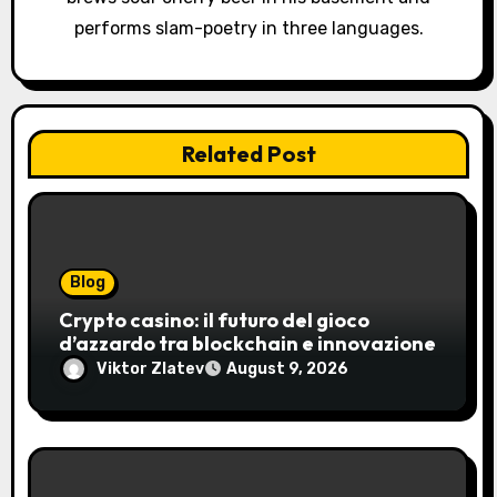
o
performs slam-poetry in three languages.
n
Related Post
Blog
Crypto casino: il futuro del gioco
d’azzardo tra blockchain e innovazione
Viktor Zlatev
August 9, 2026