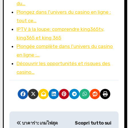
du…
Plongez dans l'univers du casino en ligne :
tout ce…
IPTV à la loupe: comprendre king365tv,
king365 et king 365
Plongée complète dans l'univers du casino
en ligne :…
Découvrir les opportunités et risques des
casino…
P
บาคาร่า: เกมไพ่สุด
Scopri tutto sui