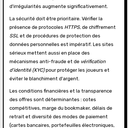
d'irrégularités augmente significativement.
La sécurité doit être prioritaire. Vérifier la
présence de protocoles
HTTPS
, de chiffrement
SSL
et de procédures de protection des
données personnelles est impératif. Les sites
sérieux mettent aussi en place des
mécanismes anti-fraude et de
vérification
d'identité (KYC)
pour protéger les joueurs et
éviter le blanchiment d'argent.
Les conditions financières et la transparence
des offres sont déterminantes : cotes
compétitives, marge du bookmaker, délais de
retrait et diversité des modes de paiement
(cartes bancaires, portefeuilles électroniques,