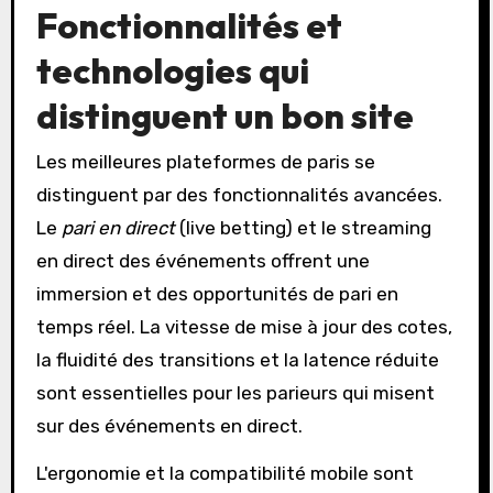
Fonctionnalités et
technologies qui
distinguent un bon site
Les meilleures plateformes de paris se
distinguent par des fonctionnalités avancées.
Le
pari en direct
(live betting) et le streaming
en direct des événements offrent une
immersion et des opportunités de pari en
temps réel. La vitesse de mise à jour des cotes,
la fluidité des transitions et la latence réduite
sont essentielles pour les parieurs qui misent
sur des événements en direct.
L'ergonomie et la compatibilité mobile sont