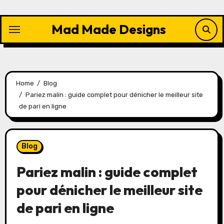
Skip
to
Mad Made Designs
content
Home
Blog
Pariez malin : guide complet pour dénicher le meilleur site
de pari en ligne
Blog
Pariez malin : guide complet
pour dénicher le meilleur site
de pari en ligne