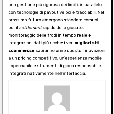
una gestione più rigorosa dei limiti, in parallelo
con tecnologie di payout veloci e tracciabili. Nel
prossimo futuro emergono standard comuni
per il
settlement
rapido delle giocate,
monitoraggio delle frodi in tempo reale e
integrazioni dati più ricche: i veri
migliori siti
scommesse
sapranno unire queste innovazioni
a un pricing competitivo, un’esperienza mobile
impeccabile e strumenti di gioco responsabile
integrati nativamente nell’interfaccia.