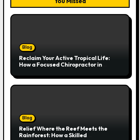
You Missed
Blog
Reclaim Your Active Tropical Life:
How a Focused Chiropractor in
Cairns Addresses Pain at Its Source
Blog
Relief Where the Reef Meets the
Rainforest: How a Skilled