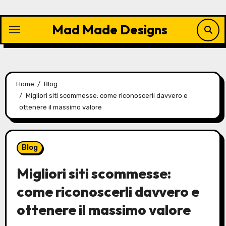
Skip
to
Mad Made Designs
content
Home
Blog
Migliori siti scommesse: come riconoscerli davvero e
ottenere il massimo valore
Blog
Migliori siti scommesse:
come riconoscerli davvero e
ottenere il massimo valore