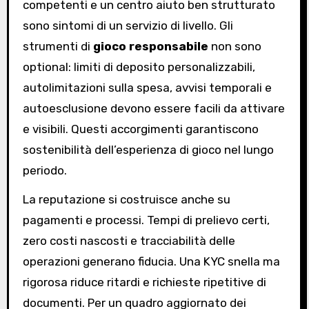
competenti e un centro aiuto ben strutturato
sono sintomi di un servizio di livello. Gli
strumenti di
gioco responsabile
non sono
optional: limiti di deposito personalizzabili,
autolimitazioni sulla spesa, avvisi temporali e
autoesclusione devono essere facili da attivare
e visibili. Questi accorgimenti garantiscono
sostenibilità dell’esperienza di gioco nel lungo
periodo.
La reputazione si costruisce anche su
pagamenti e processi. Tempi di prelievo certi,
zero costi nascosti e tracciabilità delle
operazioni generano fiducia. Una KYC snella ma
rigorosa riduce ritardi e richieste ripetitive di
documenti. Per un quadro aggiornato dei