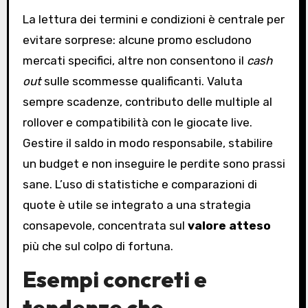
La lettura dei termini e condizioni è centrale per
evitare sorprese: alcune promo escludono
mercati specifici, altre non consentono il
cash
out
sulle scommesse qualificanti. Valuta
sempre scadenze, contributo delle multiple al
rollover e compatibilità con le giocate live.
Gestire il saldo in modo responsabile, stabilire
un budget e non inseguire le perdite sono prassi
sane. L’uso di statistiche e comparazioni di
quote è utile se integrato a una strategia
consapevole, concentrata sul
valore atteso
più che sul colpo di fortuna.
Esempi concreti e
tendenze che