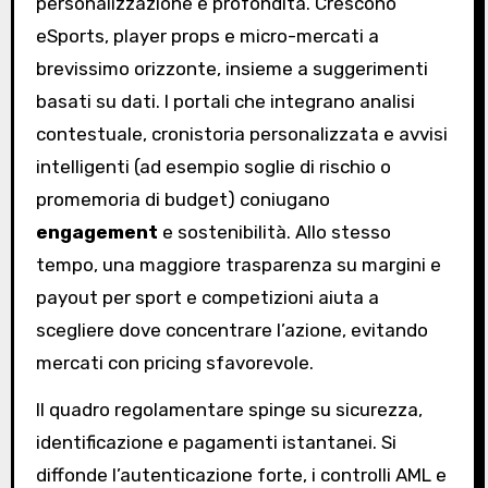
personalizzazione e profondità. Crescono
eSports, player props e micro-mercati a
brevissimo orizzonte, insieme a suggerimenti
basati su dati. I portali che integrano analisi
contestuale, cronistoria personalizzata e avvisi
intelligenti (ad esempio soglie di rischio o
promemoria di budget) coniugano
engagement
e sostenibilità. Allo stesso
tempo, una maggiore trasparenza su margini e
payout per sport e competizioni aiuta a
scegliere dove concentrare l’azione, evitando
mercati con pricing sfavorevole.
Il quadro regolamentare spinge su sicurezza,
identificazione e pagamenti istantanei. Si
diffonde l’autenticazione forte, i controlli AML e