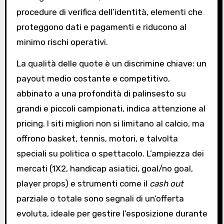
procedure di verifica dell’identità, elementi che
proteggono dati e pagamenti e riducono al
minimo rischi operativi.
La qualità delle quote è un discrimine chiave: un
payout medio costante e competitivo,
abbinato a una profondità di palinsesto su
grandi e piccoli campionati, indica attenzione al
pricing. I siti migliori non si limitano al calcio, ma
offrono basket, tennis, motori, e talvolta
speciali su politica o spettacolo. L’ampiezza dei
mercati (1X2, handicap asiatici, goal/no goal,
player props) e strumenti come il
cash out
parziale o totale sono segnali di un’offerta
evoluta, ideale per gestire l’esposizione durante