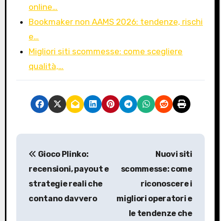
online…
Bookmaker non AAMS 2026: tendenze, rischi
e…
Migliori siti scommesse: come scegliere
qualità,…
P
Gioco Plinko:
Nuovi siti
o
recensioni, payout e
scommesse: come
s
strategie reali che
riconoscere i
contano davvero
migliori operatori e
t
le tendenze che