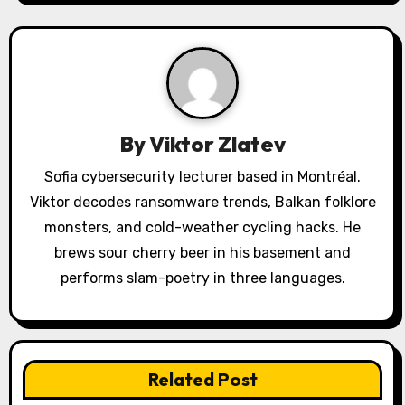
v
i
g
a
By
Viktor Zlatev
t
Sofia cybersecurity lecturer based in Montréal.
i
Viktor decodes ransomware trends, Balkan folklore
o
monsters, and cold-weather cycling hacks. He
brews sour cherry beer in his basement and
n
performs slam-poetry in three languages.
Related Post