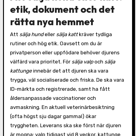
etik, dokument och det
rätta nya hemmet
Att
sälja hund
eller
sälja katt
kräver tydliga
rutiner och hög etik. Oavsett om du är
privatperson eller uppfödare behöver djurens
välfärd vara prioritet. För
sälja valp
och
sälja
kattunge
innebär det att djuren ska vara
trygga, väl socialiserade och friska. De ska vara
ID-märkta och registrerade, samt ha fått
åldersanpassade vaccinationer och
avmaskning. En aktuell veterinärbesiktning
(ofta högst sju dagar gammal) ökar
tryggheten. Leverans ska ske först när djuren
är mogna: valp tidigast vid 8 veckor, kattunge