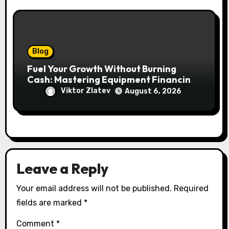
Blog
Fuel Your Growth Without Burning
Cash: Mastering Equipment Financing
for Your Business
Viktor Zlatev
August 6, 2026
Leave a Reply
Your email address will not be published.
Required
fields are marked
*
Comment
*