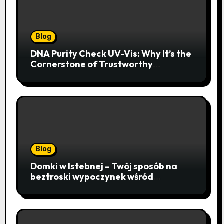
Blog
DNA Purity Check UV-Vis: Why It’s the
Cornerstone of Trustworthy
Sequencing, Cloning, and qPCR
Blog
Domki w Istebnej – Twój sposób na
beztroski wypoczynek wśród
lawendowych wzgórz i beskidzkich
lasów