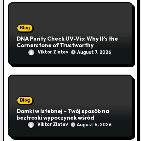
Blog
DNA Purity Check UV-Vis: Why It’s the
Cornerstone of Trustworthy
Sequencing, Cloning, and qPCR
Viktor Zlatev
August 7, 2026
Blog
Domki w Istebnej – Twój sposób na
beztroski wypoczynek wśród
lawendowych wzgórz i beskidzkich
Viktor Zlatev
August 6, 2026
lasów