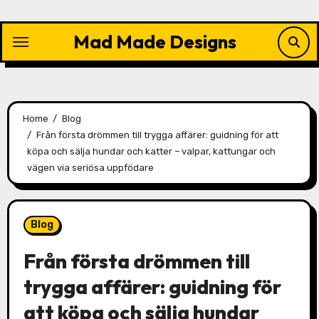
Skip
to
Mad Made Designs
content
Home
Blog
Från första drömmen till trygga affärer: guidning för att
köpa och sälja hundar och katter – valpar, kattungar och
vägen via seriösa uppfödare
Blog
Från första drömmen till
trygga affärer: guidning för
att köpa och sälja hundar