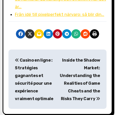
är…
Från idé till pixelperfekt närvaro: så blir din…
P
Casino en ligne :
Inside the Shadow
o
Stratégies
Market:
s
gagnantes et
Understanding the
sécurité pour une
Realities of Game
t
expérience
Cheats and the
n
vraiment optimale
Risks They Carry
a