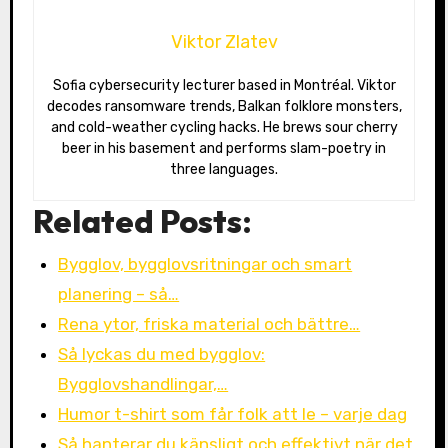
Viktor Zlatev
Sofia cybersecurity lecturer based in Montréal. Viktor
decodes ransomware trends, Balkan folklore monsters,
and cold-weather cycling hacks. He brews sour cherry
beer in his basement and performs slam-poetry in
three languages.
Related Posts:
Bygglov, bygglovsritningar och smart
planering – så…
Rena ytor, friska material och bättre…
Så lyckas du med bygglov:
Bygglovshandlingar,…
Humor t-shirt som får folk att le – varje dag
Så hanterar du känsligt och effektivt när det