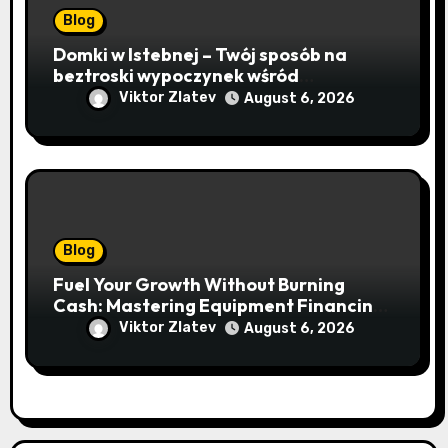
Blog
Domki w Istebnej – Twój sposób na
beztroski wypoczynek wśród
lawendowych wzgórz i beskidzkich
Viktor Zlatev
August 6, 2026
lasów
Blog
Fuel Your Growth Without Burning
Cash: Mastering Equipment Financing
for Your Business
Viktor Zlatev
August 6, 2026