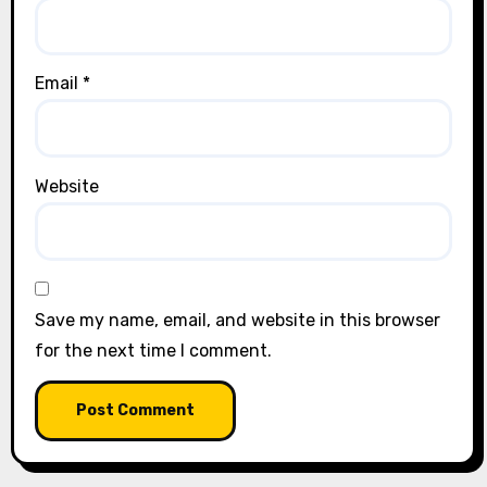
Email
*
Website
Save my name, email, and website in this browser
for the next time I comment.