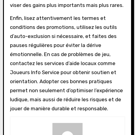
viser des gains plus importants mais plus rares.
Enfin, lisez attentivement les termes et
conditions des promotions, utilisez les outils
d’auto-exclusion si nécessaire, et faites des
pauses régulières pour éviter la dérive
émotionnelle. En cas de problèmes de jeu,
contactez les services d’aide locaux comme
Joueurs Info Service pour obtenir soutien et
orientation. Adopter ces bonnes pratiques
permet non seulement d’optimiser l’expérience
ludique, mais aussi de réduire les risques et de
jouer de manière durable et responsable.