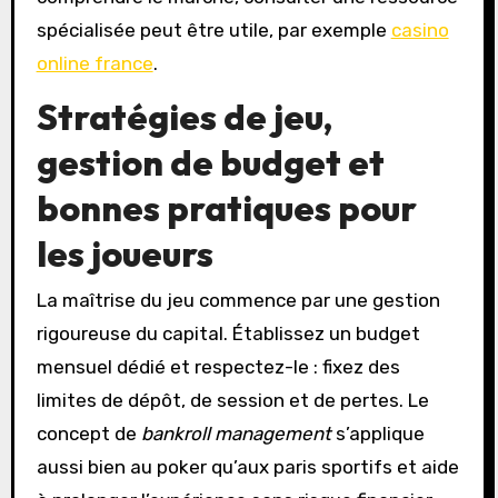
spécialisée peut être utile, par exemple
casino
online france
.
Stratégies de jeu,
gestion de budget et
bonnes pratiques pour
les joueurs
La maîtrise du jeu commence par une gestion
rigoureuse du capital. Établissez un budget
mensuel dédié et respectez-le : fixez des
limites de dépôt, de session et de pertes. Le
concept de
bankroll management
s’applique
aussi bien au poker qu’aux paris sportifs et aide