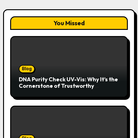
You Missed
Blog
DNA Purity Check UV-Vis: Why It’s the
Cornerstone of Trustworthy
Sequencing, Cloning, and qPCR