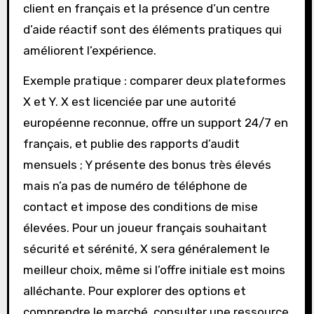
client en français et la présence d’un centre
d’aide réactif sont des éléments pratiques qui
améliorent l’expérience.
Exemple pratique : comparer deux plateformes
X et Y. X est licenciée par une autorité
européenne reconnue, offre un support 24/7 en
français, et publie des rapports d’audit
mensuels ; Y présente des bonus très élevés
mais n’a pas de numéro de téléphone de
contact et impose des conditions de mise
élevées. Pour un joueur français souhaitant
sécurité et sérénité, X sera généralement le
meilleur choix, même si l’offre initiale est moins
alléchante. Pour explorer des options et
comprendre le marché, consulter une ressource