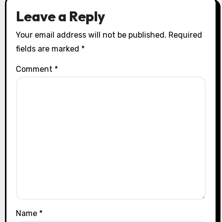
Leave a Reply
Your email address will not be published.
Required
fields are marked
*
Comment
*
Name
*