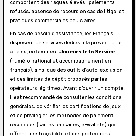
comportent des risques élevés : paiements
refusés, absence de recours en cas de litige, et
pratiques commerciales peu claires.
En cas de besoin d’assistance, les Français
disposent de services dédiés à la prévention et
à l’aide, notamment
Joueurs Info Service
(numéro national et accompagnement en
français), ainsi que des outils d’auto-exclusion
et des limites de dépôt proposés par les
opérateurs légitimes. Avant d’ouvrir un compte,
il est recommandé de consulter les conditions
générales, de vérifier les certifications de jeux
et de privilégier les méthodes de paiement
reconnues (cartes bancaires, e-wallets) qui
offrent une traçabilité et des protections