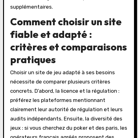
supplémentaires.
Comment choisir un site
fiable et adapté :
critères et comparaisons
pratiques
Choisir un site de jeu adapté à ses besoins
nécessite de comparer plusieurs critères
concrets. D’abord, la licence et la régulation :
préférez les plateformes mentionnant
clairement leur autorité de régulation et leurs
audits indépendants. Ensuite, la diversité des
jeux : si vous cherchez du poker et des paris, les
opérateurs français agréés proposent des