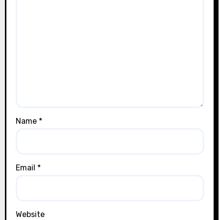
Name
*
Email
*
Website