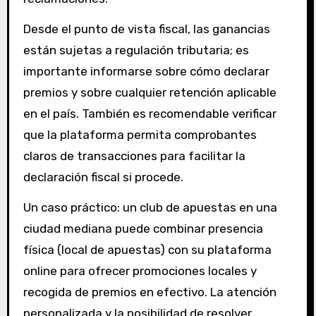
Desde el punto de vista fiscal, las ganancias
están sujetas a regulación tributaria; es
importante informarse sobre cómo declarar
premios y sobre cualquier retención aplicable
en el país. También es recomendable verificar
que la plataforma permita comprobantes
claros de transacciones para facilitar la
declaración fiscal si procede.
Un caso práctico: un club de apuestas en una
ciudad mediana puede combinar presencia
física (local de apuestas) con su plataforma
online para ofrecer promociones locales y
recogida de premios en efectivo. La atención
personalizada y la posibilidad de resolver