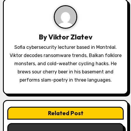
v
i
g
a
By
Viktor Zlatev
t
Sofia cybersecurity lecturer based in Montréal.
Viktor decodes ransomware trends, Balkan folklore
i
monsters, and cold-weather cycling hacks. He
o
brews sour cherry beer in his basement and
performs slam-poetry in three languages.
n
Related Post