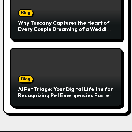
Blog
Why Tuscany Captures the Heart of
Every Couple Dreaming of a Wedding
Abroad
Blog
AI Pet Triage: Your Digital Lifeline for
Recognizing Pet Emergencies Faster