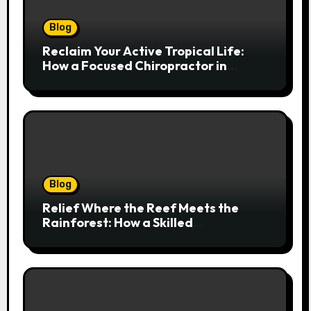
Blog
Reclaim Your Active Tropical Life:
How a Focused Chiropractor in
Cairns Addresses Pain at Its Source
Blog
Relief Where the Reef Meets the
Rainforest: How a Skilled
Chiropractor Cairns Restores Your
Natural Movement