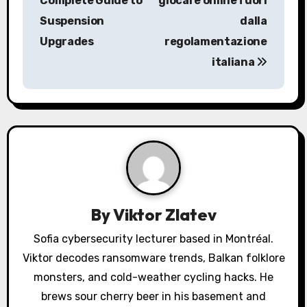
Complete Guide to
giocare online fuori
Suspension
dalla
t
Upgrades
regolamentazione
n
italiana
a
v
i
g
a
By
Viktor Zlatev
t
Sofia cybersecurity lecturer based in Montréal.
i
Viktor decodes ransomware trends, Balkan folklore
o
monsters, and cold-weather cycling hacks. He
brews sour cherry beer in his basement and