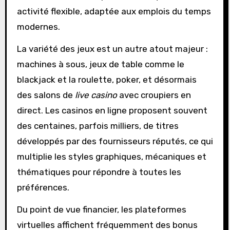
activité flexible, adaptée aux emplois du temps
modernes.
La variété des jeux est un autre atout majeur :
machines à sous, jeux de table comme le
blackjack et la roulette, poker, et désormais
des salons de
live casino
avec croupiers en
direct. Les casinos en ligne proposent souvent
des centaines, parfois milliers, de titres
développés par des fournisseurs réputés, ce qui
multiplie les styles graphiques, mécaniques et
thématiques pour répondre à toutes les
préférences.
Du point de vue financier, les plateformes
virtuelles affichent fréquemment des bonus