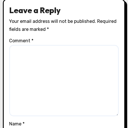
Leave a Reply
Your email address will not be published.
Required
fields are marked
*
Comment
*
Name
*