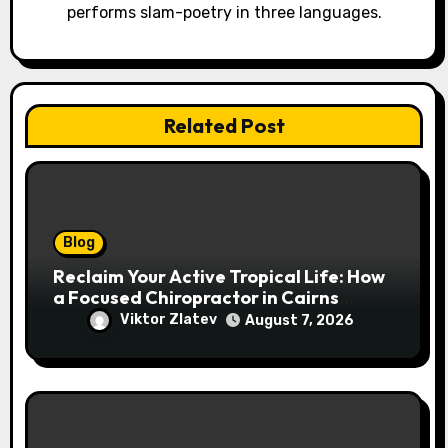
n
performs slam-poetry in three languages.
Related Post
Blog
Reclaim Your Active Tropical Life: How
a Focused Chiropractor in Cairns
Addresses Pain at Its Source
Viktor Zlatev
August 7, 2026