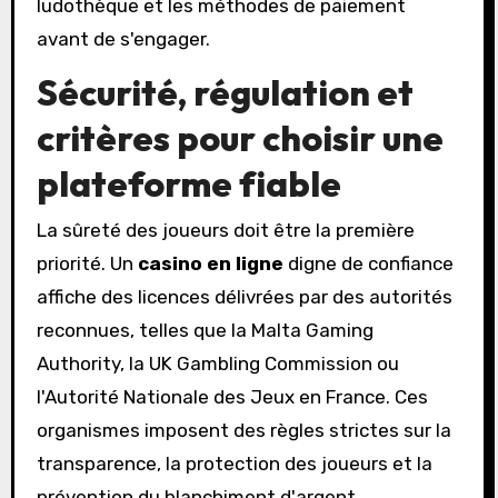
ludothèque et les méthodes de paiement
avant de s'engager.
Sécurité, régulation et
critères pour choisir une
plateforme fiable
La sûreté des joueurs doit être la première
priorité. Un
casino en ligne
digne de confiance
affiche des licences délivrées par des autorités
reconnues, telles que la Malta Gaming
Authority, la UK Gambling Commission ou
l'Autorité Nationale des Jeux en France. Ces
organismes imposent des règles strictes sur la
transparence, la protection des joueurs et la
prévention du blanchiment d'argent.