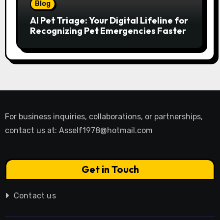
Blog
AI Pet Triage: Your Digital Lifeline for
Recognizing Pet Emergencies Faster
For business inquiries, collaborations, or partnerships,
contact us at:
Asself1978@hotmail.com
Get in Touch
Contact us