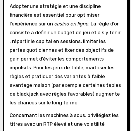
Adopter une stratégie et une discipline
financière est essentiel pour optimiser
l'expérience sur un
casino en ligne
. La règle d'or
consiste à définir un budget de jeu et à s'y tenir
: répartir le capital en sessions, limiter les
pertes quotidiennes et fixer des objectifs de
gain permet d'éviter les comportements
impulsifs. Pour les jeux de table, maîtriser les
règles et pratiquer des variantes à faible
avantage maison (par exemple certaines tables
de blackjack avec règles favorables) augmente
les chances sur le long terme.
Concernant les machines à sous, privilégiez les
titres avec un RTP élevé et une volatilité