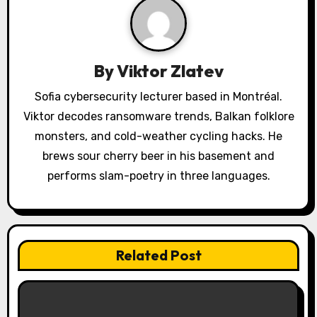
g
a
t
By
Viktor Zlatev
i
Sofia cybersecurity lecturer based in Montréal.
o
Viktor decodes ransomware trends, Balkan folklore
monsters, and cold-weather cycling hacks. He
n
brews sour cherry beer in his basement and
performs slam-poetry in three languages.
Related Post