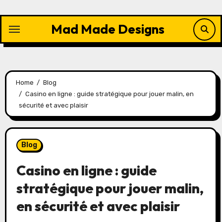
Skip
to
Mad Made Designs
content
Home
Blog
Casino en ligne : guide stratégique pour jouer malin, en
sécurité et avec plaisir
Blog
Casino en ligne : guide
stratégique pour jouer malin,
en sécurité et avec plaisir