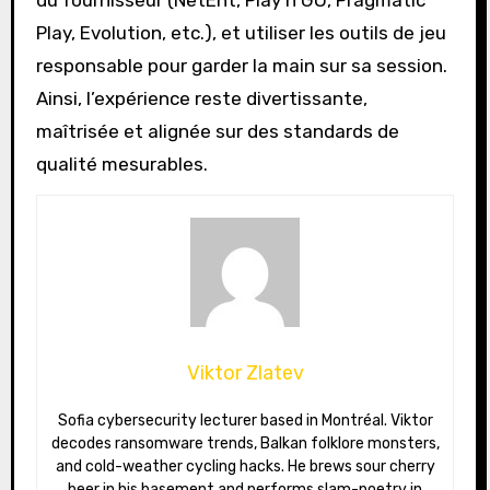
du fournisseur (NetEnt, Play’n GO, Pragmatic
Play, Evolution, etc.), et utiliser les outils de jeu
responsable pour garder la main sur sa session.
Ainsi, l’expérience reste divertissante,
maîtrisée et alignée sur des standards de
qualité mesurables.
Viktor Zlatev
Sofia cybersecurity lecturer based in Montréal. Viktor
decodes ransomware trends, Balkan folklore monsters,
and cold-weather cycling hacks. He brews sour cherry
beer in his basement and performs slam-poetry in