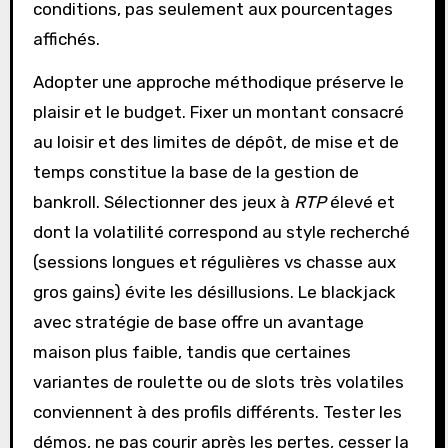
conditions, pas seulement aux pourcentages
affichés.
Adopter une approche méthodique préserve le
plaisir et le budget. Fixer un montant consacré
au loisir et des limites de dépôt, de mise et de
temps constitue la base de la gestion de
bankroll. Sélectionner des jeux à
RTP
élevé et
dont la volatilité correspond au style recherché
(sessions longues et régulières vs chasse aux
gros gains) évite les désillusions. Le blackjack
avec stratégie de base offre un avantage
maison plus faible, tandis que certaines
variantes de roulette ou de slots très volatiles
conviennent à des profils différents. Tester les
démos, ne pas courir après les pertes, cesser la