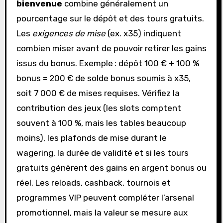
bienvenue
combine généralement un
pourcentage sur le dépôt et des tours gratuits.
Les
exigences de mise
(ex. x35) indiquent
combien miser avant de pouvoir retirer les gains
issus du bonus. Exemple : dépôt 100 € + 100 %
bonus = 200 € de solde bonus soumis à x35,
soit 7 000 € de mises requises. Vérifiez la
contribution des jeux (les slots comptent
souvent à 100 %, mais les tables beaucoup
moins), les plafonds de mise durant le
wagering, la durée de validité et si les tours
gratuits génèrent des gains en argent bonus ou
réel. Les reloads, cashback, tournois et
programmes VIP peuvent compléter l’arsenal
promotionnel, mais la valeur se mesure aux