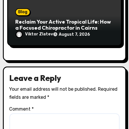
Blog
Reclaim Your Active Tropical Life: How
a Focused Chiropractor in Cairns
Addresses Pain at Its Source
Viktor Zlatev
August 7, 2026
Leave a Reply
Your email address will not be published.
Required
fields are marked
*
Comment
*