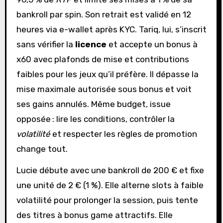
bankroll par spin. Son retrait est validé en 12
heures via e-wallet après KYC. Tariq, lui, s’inscrit
sans vérifier la
licence
et accepte un bonus à
x60 avec plafonds de mise et contributions
faibles pour les jeux qu’il préfère. Il dépasse la
mise maximale autorisée sous bonus et voit
ses gains annulés. Même budget, issue
opposée : lire les conditions, contrôler la
volatilité
et respecter les règles de promotion
change tout.
Lucie débute avec une bankroll de 200 € et fixe
une unité de 2 € (1 %). Elle alterne slots à faible
volatilité pour prolonger la session, puis tente
des titres à bonus game attractifs. Elle