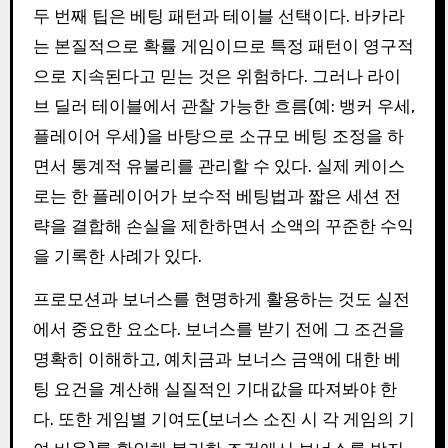
두 번째 팁은 베팅 패턴과 테이블 선택이다. 바카라
는 본질적으로 확률 게임이므로 특정 패턴이 영구적
으로 지속된다고 믿는 것은 위험하다. 그러나 라이
브 딜러 테이블에서 관찰 가능한 흐름(예: 뱅커 우세,
플레이어 우세)을 바탕으로 소규모 베팅 조정을 하
면서 통계적 유불리를 관리할 수 있다. 실제 케이스
로는 한 플레이어가 보수적 베팅법과 짧은 세션 전
략을 결합해 손실을 제한하면서 소액의 꾸준한 수익
을 기록한 사례가 있다.
프로모션과 보너스를 현명하게 활용하는 것도 실전
에서 중요한 요소다. 보너스를 받기 전에 그 조건을
명확히 이해하고, 예치금과 보너스 금액에 대한 베
팅 요건을 계산해 실질적인 기대값을 따져봐야 한
다. 또한 게임별 기여도(보너스 소진 시 각 게임의 기