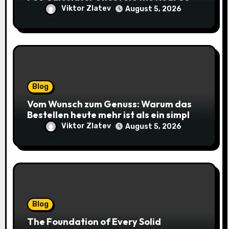
Before You Bid
Viktor Zlatev
August 5, 2026
Blog
Vom Wunsch zum Genuss: Warum das
Bestellen heute mehr ist als ein simpler
Klick
Viktor Zlatev
August 5, 2026
Blog
The Foundation of Every Solid