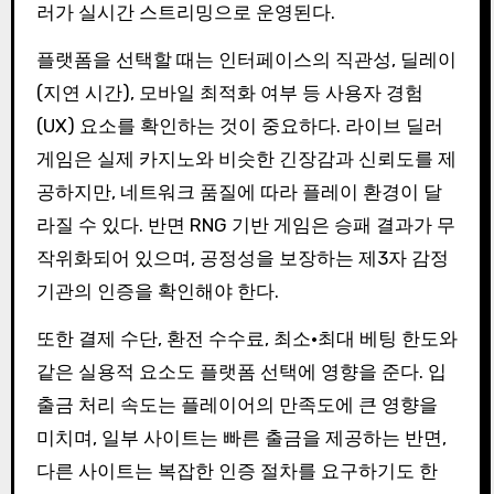
러가 실시간 스트리밍으로 운영된다.
플랫폼을 선택할 때는 인터페이스의 직관성, 딜레이
(지연 시간), 모바일 최적화 여부 등 사용자 경험
(UX) 요소를 확인하는 것이 중요하다. 라이브 딜러
게임은 실제 카지노와 비슷한 긴장감과 신뢰도를 제
공하지만, 네트워크 품질에 따라 플레이 환경이 달
라질 수 있다. 반면 RNG 기반 게임은 승패 결과가 무
작위화되어 있으며, 공정성을 보장하는 제3자 감정
기관의 인증을 확인해야 한다.
또한 결제 수단, 환전 수수료, 최소·최대 베팅 한도와
같은 실용적 요소도 플랫폼 선택에 영향을 준다. 입
출금 처리 속도는 플레이어의 만족도에 큰 영향을
미치며, 일부 사이트는 빠른 출금을 제공하는 반면,
다른 사이트는 복잡한 인증 절차를 요구하기도 한