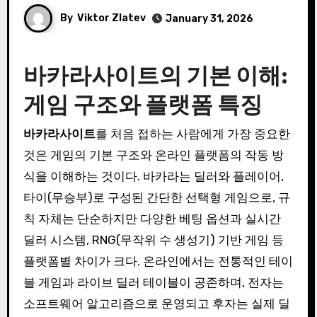
By
Viktor Zlatev
January 31, 2026
바카라사이트의 기본 이해:
게임 구조와 플랫폼 특징
바카라사이트
를 처음 접하는 사람에게 가장 중요한
것은 게임의 기본 구조와 온라인 플랫폼의 작동 방
식을 이해하는 것이다. 바카라는 딜러와 플레이어,
타이(무승부)로 구성된 간단한 선택형 게임으로, 규
칙 자체는 단순하지만 다양한 베팅 옵션과 실시간
딜러 시스템, RNG(무작위 수 생성기) 기반 게임 등
플랫폼별 차이가 크다. 온라인에서는 전통적인 테이
블 게임과 라이브 딜러 테이블이 공존하며, 전자는
소프트웨어 알고리즘으로 운영되고 후자는 실제 딜