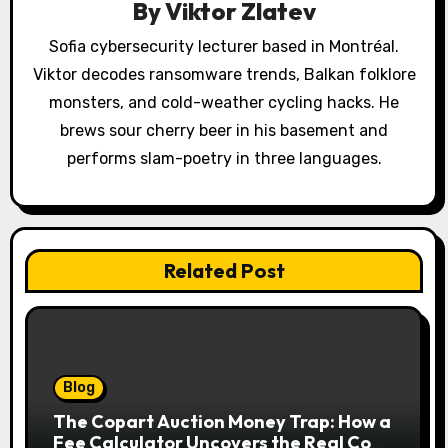
a
By
Viktor Zlatev
t
Sofia cybersecurity lecturer based in Montréal.
Viktor decodes ransomware trends, Balkan folklore
i
monsters, and cold-weather cycling hacks. He
o
brews sour cherry beer in his basement and
performs slam-poetry in three languages.
n
Related Post
Blog
The Copart Auction Money Trap: How a
Fee Calculator Uncovers the Real Cost