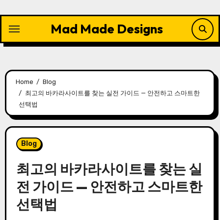
Skip
to
Mad Made Designs
content
Home
Blog
최고의 바카라사이트를 찾는 실전 가이드 — 안전하고 스마트한
선택법
Blog
최고의
바카라사이트
를 찾는 실
전 가이드 — 안전하고 스마트한
선택법