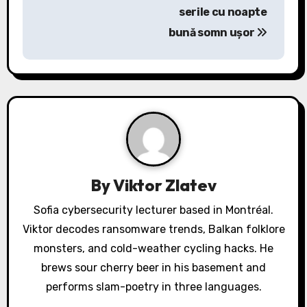
n
serile cu noapte
a
bună somn ușor
v
i
g
a
t
By
Viktor Zlatev
i
Sofia cybersecurity lecturer based in Montréal.
o
Viktor decodes ransomware trends, Balkan folklore
monsters, and cold-weather cycling hacks. He
n
brews sour cherry beer in his basement and
performs slam-poetry in three languages.