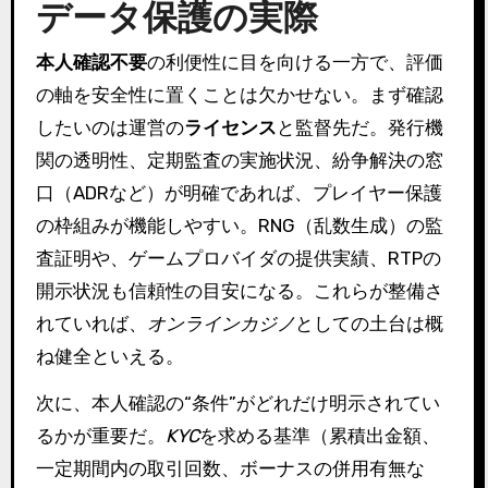
データ保護の実際
本人確認不要
の利便性に目を向ける一方で、評価
の軸を安全性に置くことは欠かせない。まず確認
したいのは運営の
ライセンス
と監督先だ。発行機
関の透明性、定期監査の実施状況、紛争解決の窓
口（ADRなど）が明確であれば、プレイヤー保護
の枠組みが機能しやすい。RNG（乱数生成）の監
査証明や、ゲームプロバイダの提供実績、RTPの
開示状況も信頼性の目安になる。これらが整備さ
れていれば、
オンラインカジノ
としての土台は概
ね健全といえる。
次に、本人確認の“条件”がどれだけ明示されてい
るかが重要だ。
KYC
を求める基準（累積出金額、
一定期間内の取引回数、ボーナスの併用有無な