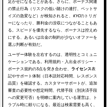
足かせになることがある。さらに、ボーナス関連
の禁止行為（リスクの低い賭けの連打、ベットサ
イズの急変など）が検知されると、
KYC
のトリガ
ーになったり、勝利金の没収につながることもあ
る。スピードを優先するなら、ボーナスは控えめ
にする、あるいは出金の制約が少ないオファーを
選ぶ判断が有効だ。
ユーザー体験を左右するのは、透明性とコミュニ
ケーションである。利用規約・入出金ポリシー・
ボーナス規約の3点を突き合わせ、
ライセンス
表
記やサポート体制（日本語対応時間、レスポンス
品質）を確認する。カスタマーサポートが、追加
審査の必要性や想定時間、代替手段（別決済手段
への変更可否）を明瞭に案内している運営は、ト
ラブル時に頼りになる。最近は検索需要も高く、