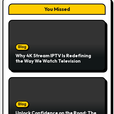
You Missed
Blog
Why 4K Stream IPTV Is Redefining
the Way We Watch Television
Blog
Unlock Confidence on the Road: The