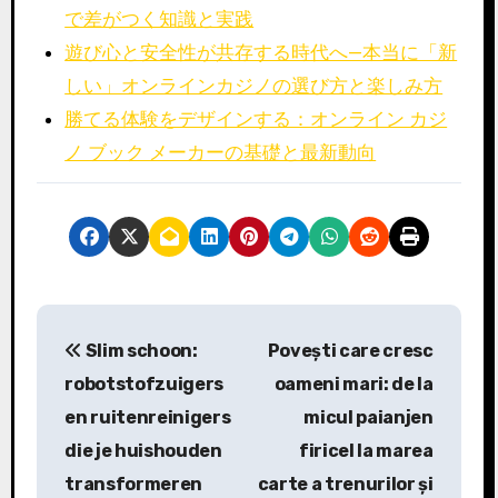
で差がつく知識と実践
遊び心と安全性が共存する時代へ—本当に「新
しい」オンラインカジノの選び方と楽しみ方
勝てる体験をデザインする：オンライン カジ
ノ ブック メーカーの基礎と最新動向
P
Slim schoon:
Povești care cresc
o
robotstofzuigers
oameni mari: de la
s
en ruitenreinigers
micul paianjen
die je huishouden
firicel la marea
t
transformeren
carte a trenurilor și