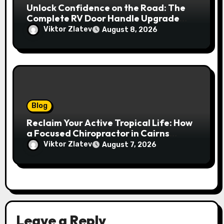
Unlock Confidence on the Road: The
Complete RV Door Handle Upgrade
and Replacement Manual
Viktor Zlatev
August 8, 2026
Blog
Reclaim Your Active Tropical Life: How
a Focused Chiropractor in Cairns
Addresses Pain at Its Source
Viktor Zlatev
August 7, 2026
Leave a Reply