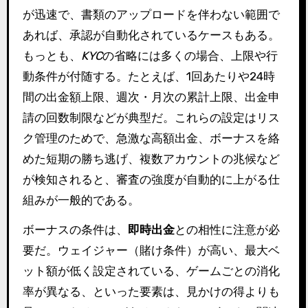
が迅速で、書類のアップロードを伴わない範囲で
あれば、承認が自動化されているケースもある。
もっとも、
KYC
の省略には多くの場合、上限や行
動条件が付随する。たとえば、1回あたりや24時
間の出金額上限、週次・月次の累計上限、出金申
請の回数制限などが典型だ。これらの設定はリス
ク管理のためで、急激な高額出金、ボーナスを絡
めた短期の勝ち逃げ、複数アカウントの兆候など
が検知されると、審査の強度が自動的に上がる仕
組みが一般的である。
ボーナスの条件は、
即時出金
との相性に注意が必
要だ。ウェイジャー（賭け条件）が高い、最大ベ
ット額が低く設定されている、ゲームごとの消化
率が異なる、といった要素は、見かけの得よりも