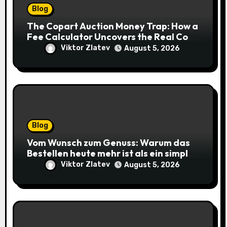
Blog
The Copart Auction Money Trap: How a
Fee Calculator Uncovers the Real Cost
Before You Bid
Viktor Zlatev
August 5, 2026
Blog
Vom Wunsch zum Genuss: Warum das
Bestellen heute mehr ist als ein simpler
Klick
Viktor Zlatev
August 5, 2026