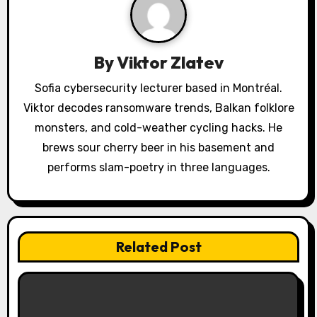
i
g
a
By
Viktor Zlatev
t
Sofia cybersecurity lecturer based in Montréal.
Viktor decodes ransomware trends, Balkan folklore
i
monsters, and cold-weather cycling hacks. He
o
brews sour cherry beer in his basement and
performs slam-poetry in three languages.
n
Related Post