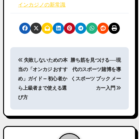
インカジノの新常識
P
失敗しないための本
勝ち筋を見つける──現
o
当の「オンカジ おすす
代のスポーツ賭博を導
s
め」ガイド — 初心者か
くスポーツ ブック メー
ら上級者まで使える選
カー入門
t
び方
n
a
v