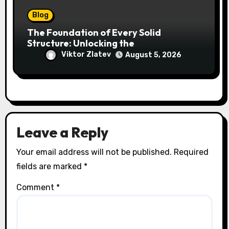
Blog
The Foundation of Every Solid
Structure: Unlocking the
Craftsmanship of a Skilled Bricklayer
Viktor Zlatev
August 5, 2026
Leave a Reply
Your email address will not be published.
Required
fields are marked
*
Comment
*