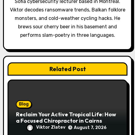
t
Sofia cybersecurity lecturer based in Montréal.
Viktor decodes ransomware trends, Balkan folklore
i
monsters, and cold-weather cycling hacks. He
o
brews sour cherry beer in his basement and
performs slam-poetry in three languages.
n
Related Post
Blog
Reclaim Your Active Tropical Life: How
a Focused Chiropractor in Cairns
Addresses Pain at Its Source
Viktor Zlatev
August 7, 2026