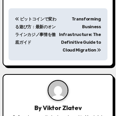
P
ビットコインで変わ
Transforming
o
る遊び方：最新のオン
Business
s
ラインカジノ事情を徹
Infrastructure: The
底ガイド
Definitive Guide to
t
Cloud Migration
n
a
v
i
g
a
By
Viktor Zlatev