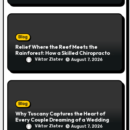
Blog
Relief Where the Reef Meets the
Rainforest: How a Skilled Chiropractor
Cairns Restores Your Natural
Viktor Zlatev
August 7, 2026
Movement
Blog
Why Tuscany Captures the Heart of
Every Couple Dreaming of a Wedding
Abroad
Viktor Zlatev
August 7, 2026