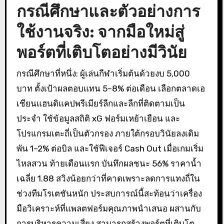
กรณีศึกษาและตัวอย่างการ
ใช้งานจริง: จากมือใหม่สู่
พอร์ตที่เติบโตอย่างมีวินัย
กรณีศึกษาที่หนึ่ง: ผู้เล่นกีฬาเริ่มต้นด้วยงบ 5,000
บาท ตั้งเป้าผลตอบแทน 5–8% ต่อเดือน เลือกตลาดเอ
เชียนแฮนดิแคปพรีเมียร์ลีกและลีกที่ติดตามเป็น
ประจำ ใช้ข้อมูลสถิติ xG ฟอร์มเหย้าเยือน และ
โปรแกรมเตะถี่เป็นตัวกรอง ภายใต้กรอบวินัยลงเดิม
พัน 1–2% ต่อบิล และใช้ฟีเจอร์ Cash Out เมื่อเกมเริ่ม
ไหลสวน ท้ายเดือนแรก บันทึกผลชนะ 56% ราคาน้ำ
เฉลี่ย 1.88 สวิงน้อยกว่าที่คาดเพราะลดการแทงถี่ใน
ช่วงทีมโรเตชันหนัก ประสบการณ์นี้สะท้อนว่าเครื่อง
มือวิเคราะห์ที่แพลตฟอร์มคุณภาพนำเสนอ ผสานกับ
การบริหารความเสี่ยง สามารถสร้างพอร์ตที่เติบโต