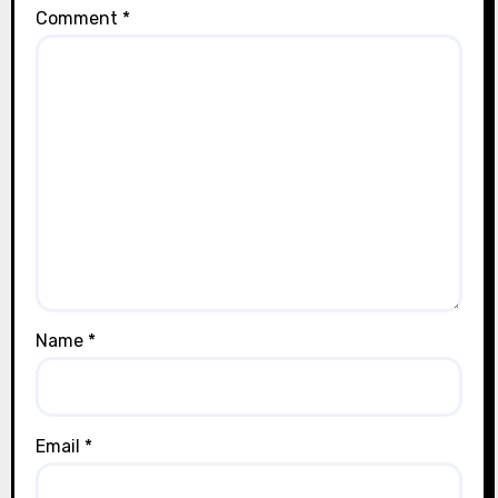
Comment
*
Name
*
Email
*