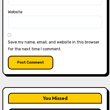
Website
Save my name, email, and website in this browser
for the next time I comment.
You Missed