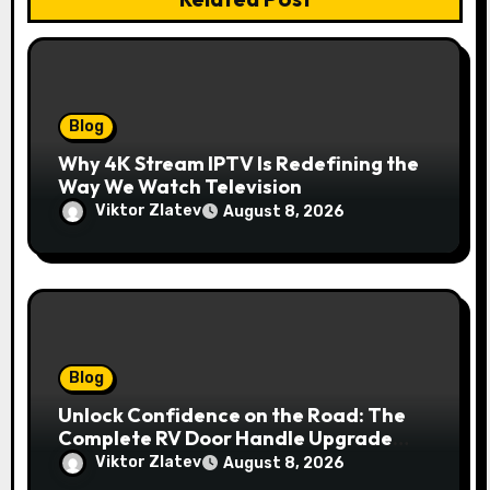
Blog
Why 4K Stream IPTV Is Redefining the
Way We Watch Television
Viktor Zlatev
August 8, 2026
Blog
Unlock Confidence on the Road: The
Complete RV Door Handle Upgrade
and Replacement Manual
Viktor Zlatev
August 8, 2026